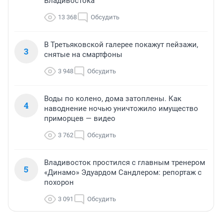
Владивостока
13 368
Обсудить
В Третьяковской галерее покажут пейзажи,
3
снятые на смартфоны
3 948
Обсудить
Воды по колено, дома затоплены. Как
4
наводнение ночью уничтожило имущество
приморцев — видео
3 762
Обсудить
Владивосток простился с главным тренером
5
«Динамо» Эдуардом Сандлером: репортаж с
похорон
3 091
Обсудить