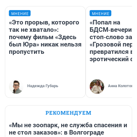
МНЕНИЕ
МНЕНИЕ
«Это прорыв, которого
«Попал на
так не хватало»:
БДСМ‑вечеринк
почему фильм «Здесь
стоп‑слово заб
был Юра» никак нельзя
«Грозовой пере
пропустить
превратился в
эротический ф
Надежда Губарь
Анна Колотова
РЕКОМЕНДУЕМ
«Мы не зоопарк, не служба спасения и
не стол заказов»: в Волгограде