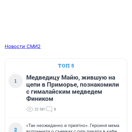
Новости СМИ2
ТОП 5
Медведицу Майю, жившую на
1
цепи в Приморье, познакомили
с гималайским медведем
Фиником
22 581
8
«Так неожиданно и приятно». Героиня мема
2
вспомнила о съемках с гуру пикапа в кафе