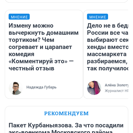
МНЕНИЕ
МНЕНИЕ
Измену можно
Дело не в бедн
вычеркнуть домашним
России все ча
тортиком? Чем
выбирают секо
согревает и царапает
хенды вместо
комедия
массмаркета —
«Комментируй это» —
разбираемся, 
честный отзыв
так получилос
Алёна Золотух
Надежда Губарь
Журналист НГС
РЕКОМЕНДУЕМ
Пакет Курбаныязова. За что посадили
экс-военкома Московского района