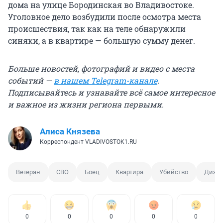
дома на улице Бородинская во Владивостоке.
Уголовное дело возбудили после осмотра места
происшествия, так как на теле обнаружили
синяки, а в квартире — большую сумму денег.
Больше новостей, фотографий и видео с места
событий —
в нашем Telegram-канале
.
Подписывайтесь и узнавайте всё самое интересное
и важное из жизни региона первыми.
Алиса Князева
Корреспондент VLADIVOSTOK1.RU
Ветеран
СВО
Боец
Квартира
Убийство
Дизай
0
0
0
0
0