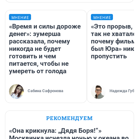
МНЕНИЕ
МНЕНИЕ
«Время и силы дороже
«Это прорыв, к
денег»: зумерша
так не хватало»
рассказала, почему
почему фильм 
никогда не будет
был Юра» ника
готовить и чем
пропустить
питается, чтобы не
умереть от голода
Сабина Сафронова
Надежда Губар
РЕКОМЕНДУЕМ
«Она крикнула: „Дядя Боря!“»
Москвичка исчезла ночью у океана во