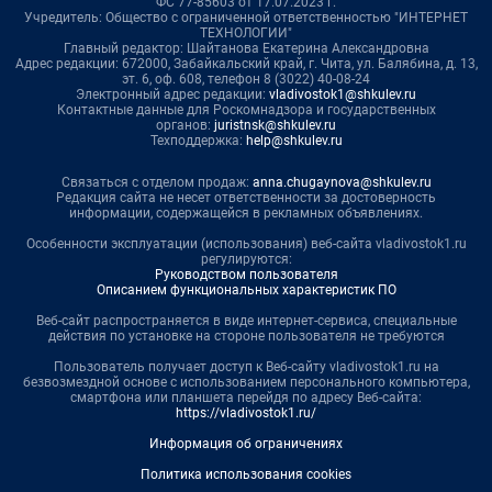
ФС 77-85603 от 17.07.2023 г.
Учредитель: Общество с ограниченной ответственностью "ИНТЕРНЕТ
ТЕХНОЛОГИИ"
Главный редактор: Шайтанова Екатерина Александровна
Адрес редакции: 672000, Забайкальский край, г. Чита, ул. Балябина, д. 13,
эт. 6, оф. 608, телефон 8 (3022) 40-08-24
Электронный адрес редакции:
vladivostok1@shkulev.ru
Контактные данные для Роскомнадзора и государственных
органов:
juristnsk@shkulev.ru
Техподдержка:
help@shkulev.ru
Связаться с отделом продаж:
anna.chugaynova@shkulev.ru
Редакция сайта не несет ответственности за достоверность
информации, содержащейся в рекламных объявлениях.
Особенности эксплуатации (использования) веб-сайта vladivostok1.ru
регулируются:
Руководством пользователя
Описанием функциональных характеристик ПО
Веб-сайт распространяется в виде интернет-сервиса, специальные
действия по установке на стороне пользователя не требуются
Пользователь получает доступ к Веб-сайту vladivostok1.ru на
безвозмездной основе с использованием персонального компьютера,
смартфона или планшета перейдя по адресу Веб-сайта:
https://vladivostok1.ru/
Информация об ограничениях
Политика использования cookies