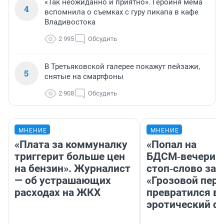
«Так неожиданно и приятно». Героиня мема
4
вспомнила о съемках с гуру пикапа в кафе
Владивостока
2 995
Обсудить
В Третьяковской галерее покажут пейзажи,
5
снятые на смартфоны
2 908
Обсудить
МНЕНИЕ
МНЕНИЕ
«Плата за коммуналку
«Попал на
триггерит больше цен
БДСМ‑вечеринк
на бензин». Журналист
стоп‑слово заб
— об устрашающих
«Грозовой пере
расходах на ЖКХ
превратился в
эротический ф