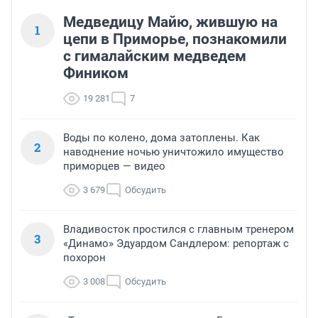
Медведицу Майю, жившую на
1
цепи в Приморье, познакомили
с гималайским медведем
Фиником
19 281
7
Воды по колено, дома затоплены. Как
2
наводнение ночью уничтожило имущество
приморцев — видео
3 679
Обсудить
Владивосток простился с главным тренером
3
«Динамо» Эдуардом Сандлером: репортаж с
похорон
3 008
Обсудить