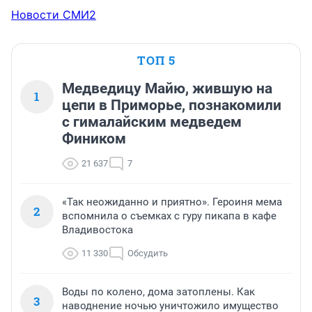
Новости СМИ2
ТОП 5
Медведицу Майю, жившую на
1
цепи в Приморье, познакомили
с гималайским медведем
Фиником
21 637
7
«Так неожиданно и приятно». Героиня мема
2
вспомнила о съемках с гуру пикапа в кафе
Владивостока
11 330
Обсудить
Воды по колено, дома затоплены. Как
3
наводнение ночью уничтожило имущество