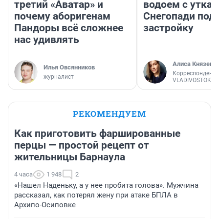
третий «Аватар» и
водоем с уткам
почему аборигенам
Снегопади под
Пандоры всё сложнее
застройку
нас удивлять
Алиса Князева
Илья Овсянников
Корреспондент
журналист
VLADIVOSTOK1.
РЕКОМЕНДУЕМ
Как приготовить фаршированные
перцы — простой рецепт от
жительницы Барнаула
4 часа
1 948
2
«Нашел Наденьку, а у нее пробита голова». Мужчина
рассказал, как потерял жену при атаке БПЛА в
Архипо-Осиповке