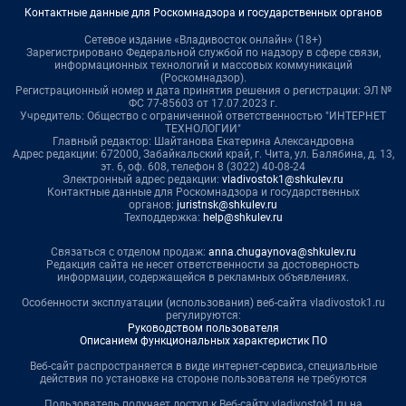
Контактные данные для Роскомнадзора и государственных органов
Сетевое издание «Владивосток онлайн» (18+)
Зарегистрировано Федеральной службой по надзору в сфере связи,
информационных технологий и массовых коммуникаций
(Роскомнадзор).
Регистрационный номер и дата принятия решения о регистрации: ЭЛ №
ФС 77-85603 от 17.07.2023 г.
Учредитель: Общество с ограниченной ответственностью "ИНТЕРНЕТ
ТЕХНОЛОГИИ"
Главный редактор: Шайтанова Екатерина Александровна
Адрес редакции: 672000, Забайкальский край, г. Чита, ул. Балябина, д. 13,
эт. 6, оф. 608, телефон 8 (3022) 40-08-24
Электронный адрес редакции:
vladivostok1@shkulev.ru
Контактные данные для Роскомнадзора и государственных
органов:
juristnsk@shkulev.ru
Техподдержка:
help@shkulev.ru
Связаться с отделом продаж:
anna.chugaynova@shkulev.ru
Редакция сайта не несет ответственности за достоверность
информации, содержащейся в рекламных объявлениях.
Особенности эксплуатации (использования) веб-сайта vladivostok1.ru
регулируются:
Руководством пользователя
Описанием функциональных характеристик ПО
Веб-сайт распространяется в виде интернет-сервиса, специальные
действия по установке на стороне пользователя не требуются
Пользователь получает доступ к Веб-сайту vladivostok1.ru на