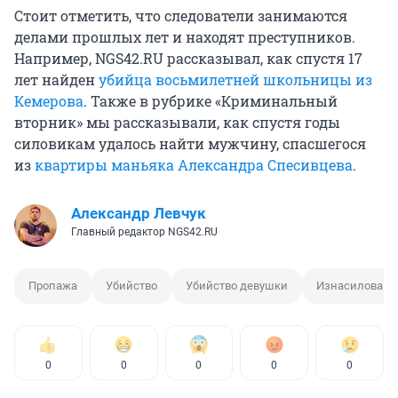
Стоит отметить, что следователи занимаются
делами прошлых лет и находят преступников.
Например, NGS42.RU рассказывал, как спустя 17
лет найден
убийца восьмилетней школьницы из
Кемерова
. Также в рубрике «Криминальный
вторник» мы рассказывали, как спустя годы
силовикам удалось найти мужчину, спасшегося
из
квартиры маньяка Александра Спесивцева
.
Александр Левчук
Главный редактор NGS42.RU
Пропажа
Убийство
Убийство девушки
Изнасиловани
0
0
0
0
0