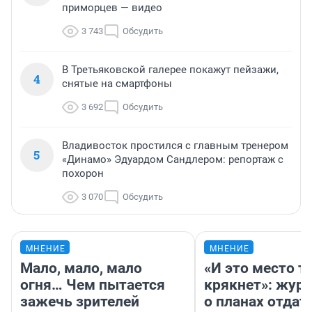
приморцев — видео
3 743
Обсудить
В Третьяковской галерее покажут пейзажи,
4
снятые на смартфоны
3 692
Обсудить
Владивосток простился с главным тренером
5
«Динамо» Эдуардом Сандлером: репортаж с
похорон
3 070
Обсудить
МНЕНИЕ
МНЕНИЕ
Мало, мало, мало
«И это место т
огня… Чем пытается
крякнет»: жур
зажечь зрителей
о планах отдат