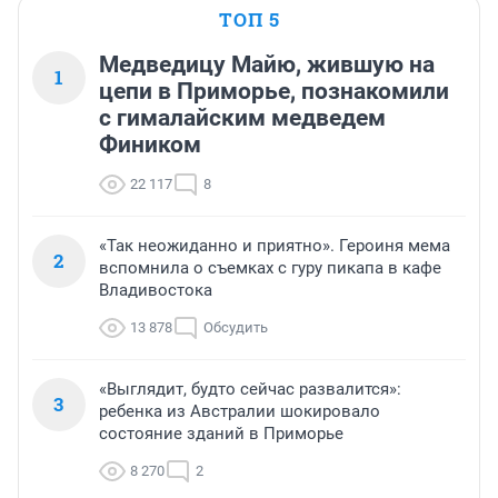
ТОП 5
Медведицу Майю, жившую на
1
цепи в Приморье, познакомили
с гималайским медведем
Фиником
22 117
8
«Так неожиданно и приятно». Героиня мема
2
вспомнила о съемках с гуру пикапа в кафе
Владивостока
13 878
Обсудить
«Выглядит, будто сейчас развалится»:
3
ребенка из Австралии шокировало
состояние зданий в Приморье
8 270
2