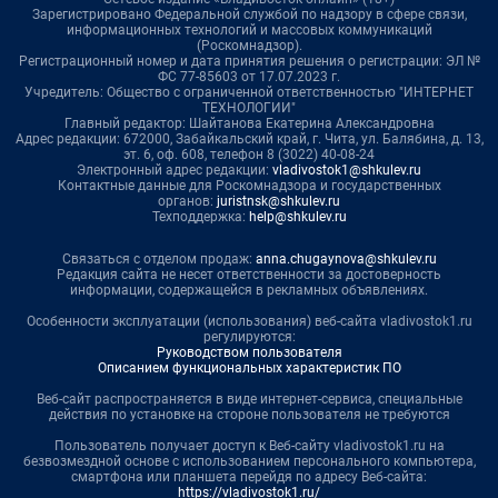
Зарегистрировано Федеральной службой по надзору в сфере связи,
информационных технологий и массовых коммуникаций
(Роскомнадзор).
Регистрационный номер и дата принятия решения о регистрации: ЭЛ №
ФС 77-85603 от 17.07.2023 г.
Учредитель: Общество с ограниченной ответственностью "ИНТЕРНЕТ
ТЕХНОЛОГИИ"
Главный редактор: Шайтанова Екатерина Александровна
Адрес редакции: 672000, Забайкальский край, г. Чита, ул. Балябина, д. 13,
эт. 6, оф. 608, телефон 8 (3022) 40-08-24
Электронный адрес редакции:
vladivostok1@shkulev.ru
Контактные данные для Роскомнадзора и государственных
органов:
juristnsk@shkulev.ru
Техподдержка:
help@shkulev.ru
Связаться с отделом продаж:
anna.chugaynova@shkulev.ru
Редакция сайта не несет ответственности за достоверность
информации, содержащейся в рекламных объявлениях.
Особенности эксплуатации (использования) веб-сайта vladivostok1.ru
регулируются:
Руководством пользователя
Описанием функциональных характеристик ПО
Веб-сайт распространяется в виде интернет-сервиса, специальные
действия по установке на стороне пользователя не требуются
Пользователь получает доступ к Веб-сайту vladivostok1.ru на
безвозмездной основе с использованием персонального компьютера,
смартфона или планшета перейдя по адресу Веб-сайта:
https://vladivostok1.ru/