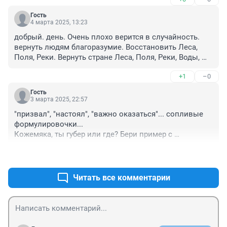
Гость
4 марта 2025, 13:23
добрый. день. Очень плохо верится в случайность. 
вернуть людям благоразумие. Восстановить Леса, 
Поля, Реки. Вернуть стране Леса, Поля, Реки, Воды, 
Недра. Всех заботливых выселить на ПМЖ На их 
+1
–0
историческую Родину. Без права возвращения на 
Русь.
Гость
3 марта 2025, 22:57
"призвал", "настоял", "важно оказаться"... сопливые 
формулировочки...

Кожемяка, ты губер или где? Бери пример с 
Лимаренко, хотя бы: "приказал", "потребовал", "жду 
+0
–0
доклад", "виновных к ответу"...
Читать все комментарии