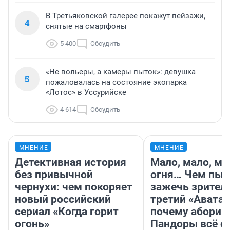
В Третьяковской галерее покажут пейзажи,
4
снятые на смартфоны
5 400
Обсудить
«Не вольеры, а камеры пыток»: девушка
5
пожаловалась на состояние экопарка
«Лотос» в Уссурийске
4 614
Обсудить
МНЕНИЕ
МНЕНИЕ
Детективная история
Мало, мало, ма
без привычной
огня… Чем пыт
чернухи: чем покоряет
зажечь зрител
новый российский
третий «Аватар
сериал «Когда горит
почему абориг
огонь»
Пандоры всё с