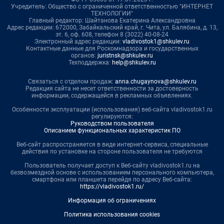
Учредитель: Общество с ограниченной ответственностью "ИНТЕРНЕТ
ТЕХНОЛОГИИ"
Главный редактор: Шайтанова Екатерина Александровна
Адрес редакции: 672000, Забайкальский край, г. Чита, ул. Балябина, д. 13,
эт. 6, оф. 608, телефон 8 (3022) 40-08-24
Электронный адрес редакции:
vladivostok1@shkulev.ru
Контактные данные для Роскомнадзора и государственных
органов:
juristnsk@shkulev.ru
Техподдержка:
help@shkulev.ru
Связаться с отделом продаж:
anna.chugaynova@shkulev.ru
Редакция сайта не несет ответственности за достоверность
информации, содержащейся в рекламных объявлениях.
Особенности эксплуатации (использования) веб-сайта vladivostok1.ru
регулируются:
Руководством пользователя
Описанием функциональных характеристик ПО
Веб-сайт распространяется в виде интернет-сервиса, специальные
действия по установке на стороне пользователя не требуются
Пользователь получает доступ к Веб-сайту vladivostok1.ru на
безвозмездной основе с использованием персонального компьютера,
смартфона или планшета перейдя по адресу Веб-сайта:
https://vladivostok1.ru/
Информация об ограничениях
Политика использования cookies