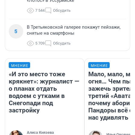
«Лотос» в Уссурийске
7 544
Обсудить
В Третьяковской галерее покажут пейзажи,
5
снятые на смартфоны
5 709
Обсудить
МНЕНИЕ
МНЕНИЕ
«И это место тоже
Мало, мало, ма
крякнет»: журналист —
огня… Чем пыт
о планах отдать
зажечь зрител
водоем с утками в
третий «Аватар
Снегопади под
почему абориг
застройку
Пандоры всё с
нас удивлять
Алиса Князева
Илья Овсянник