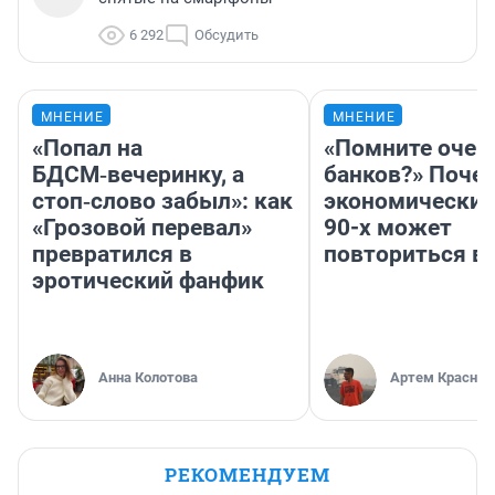
6 292
Обсудить
МНЕНИЕ
МНЕНИЕ
«Попал на
«Помните очер
БДСМ‑вечеринку, а
банков?» Поче
стоп‑слово забыл»: как
экономический
«Грозовой перевал»
90-х может
превратился в
повториться в
эротический фанфик
Анна Колотова
Артем Краснов
РЕКОМЕНДУЕМ