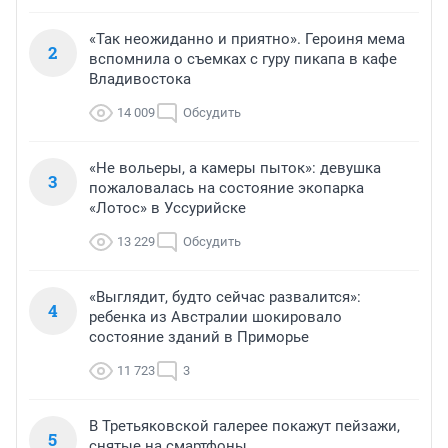
«Так неожиданно и приятно». Героиня мема
2
вспомнила о съемках с гуру пикапа в кафе
Владивостока
14 009
Обсудить
«Не вольеры, а камеры пыток»: девушка
3
пожаловалась на состояние экопарка
«Лотос» в Уссурийске
13 229
Обсудить
«Выглядит, будто сейчас развалится»:
4
ребенка из Австралии шокировало
состояние зданий в Приморье
11 723
3
В Третьяковской галерее покажут пейзажи,
5
снятые на смартфоны