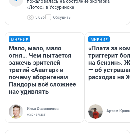
пожаловалась на состояние экопарка
«Лотос» в Уссурийске
5 086
Обсудить
МНЕНИЕ
МНЕНИЕ
Мало, мало, мало
«Плата за ком
огня… Чем пытается
триггерит боль
зажечь зрителей
на бензин». Жу
третий «Аватар» и
— об устраша
почему аборигенам
расходах на Ж
Пандоры всё сложнее
нас удивлять
Илья Овсянников
Артем Краснов
журналист