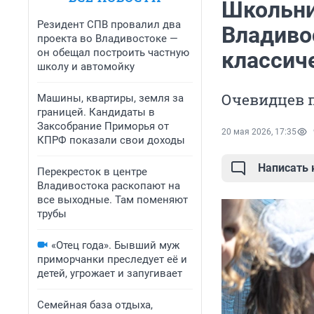
Школьни
Резидент СПВ провалил два
Владиво
проекта во Владивостоке —
он обещал построить частную
классич
школу и автомойку
Очевидцев 
Машины, квартиры, земля за
границей. Кандидаты в
Заксобрание Приморья от
20 мая 2026, 17:35
КПРФ показали свои доходы
Написать
Перекресток в центре
Владивостока раскопают на
все выходные. Там поменяют
трубы
«Отец года». Бывший муж
приморчанки преследует её и
детей, угрожает и запугивает
Семейная база отдыха,