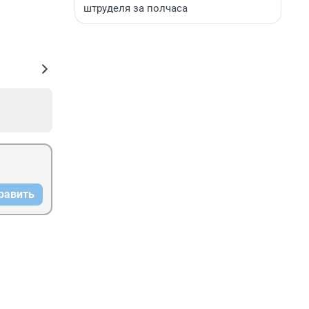
штруделя за полчаса
равить