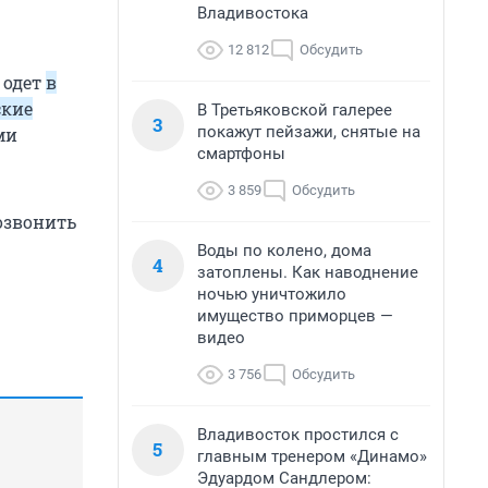
Владивостока
12 812
Обсудить
 одет
в
ские
В Третьяковской галерее
3
покажут пейзажи, снятые на
ми
смартфоны
3 859
Обсудить
озвонить
Воды по колено, дома
4
затоплены. Как наводнение
ночью уничтожило
имущество приморцев —
видео
3 756
Обсудить
Владивосток простился с
5
главным тренером «Динамо»
Эдуардом Сандлером: