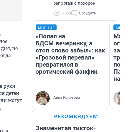
репортаж с похорон
3 085
Обсудить
МНЕНИЕ
МНЕНИ
ь
«Попал на
Мало,
ное
БДСМ‑вечеринку, а
огня…
дня, не
стоп‑слово забыл»: как
зажеч
когда
«Грозовой перевал»
трети
превратился в
почем
эротический фанфик
Пандо
нас у
 в руки
ся детей
Анна Колотова
Они могут
,
РЕКОМЕНДУЕМ
Знаменитая тикток-
чь в