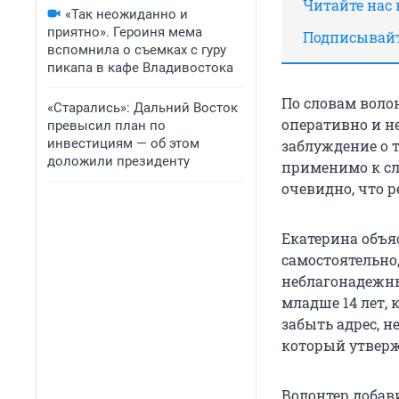
Читайте нас
«Так неожиданно и
приятно». Героиня мема
Подписывайт
вспомнила о съемках с гуру
пикапа в кафе Владивостока
По словам воло
«Старались»: Дальний Восток
оперативно и н
превысил план по
инвестициям — об этом
заблуждение о т
доложили президенту
применимо к сл
очевидно, что ре
Екатерина объя
самостоятельно,
неблагонадежны
младше 14 лет, 
забыть адрес, н
который утверж
Волонтер добави