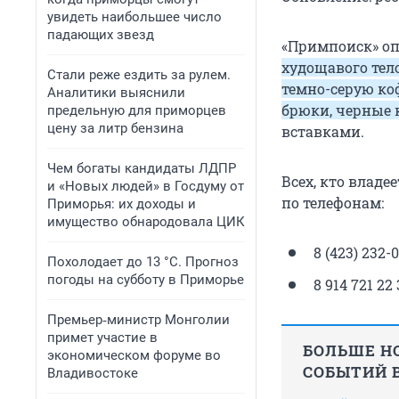
увидеть наибольшее число
падающих звезд
«Примпоиск» оп
худощавого тел
Стали реже ездить за рулем.
темно-серую ко
Аналитики выяснили
брюки, черные 
предельную для приморцев
цену за литр бензина
вставками.
Чем богаты кандидаты ЛДПР
Всех, кто влад
и «Новых людей» в Госдуму от
по телефонам:
Приморья: их доходы и
имущество обнародовала ЦИК
8 (423) 232-
Похолодает до 13 °C. Прогноз
погоды на субботу в Приморье
8 914 721 22
Премьер‑министр Монголии
примет участие в
БОЛЬШЕ НО
экономическом форуме во
СОБЫТИЙ В
Владивостоке