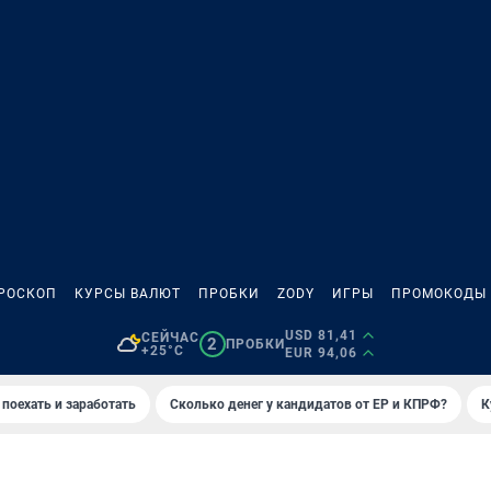
РОСКОП
КУРСЫ ВАЛЮТ
ПРОБКИ
ZODY
ИГРЫ
ПРОМОКОДЫ
USD 81,41
СЕЙЧАС
2
ПРОБКИ
+25°C
EUR 94,06
 поехать и заработать
Сколько денег у кандидатов от ЕР и КПРФ?
К