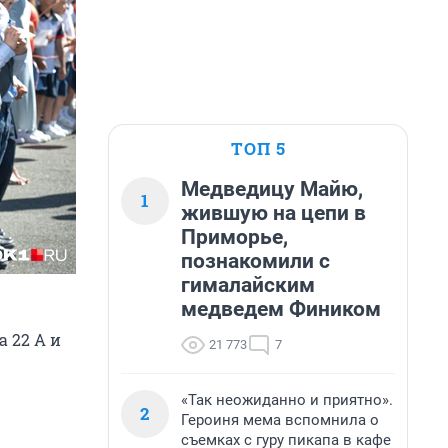
ТОП 5
Медведицу Майю,
1
жившую на цепи в
Приморье,
познакомили с
гималайским
медведем Фиником
а 22 А и
21 773
7
«Так неожиданно и приятно».
2
Героиня мема вспомнила о
съемках с гуру пикапа в кафе