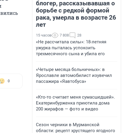
блогер, рассказывавшая о
и
борьбе с редкой формой
авились
рака, умерла в возрасте 26
лет
15 часов
7 808
28
«Не рассчитала силы»: 18-летняя
ужурка пыталась успокоить
трехмесячного сына и убила его
«Четыре месяца больничных»: в
Ярославле автомобилист изувечил
пассажира «Яавтобуса»
0
«Кто-то считает меня сумасшедшей».
Екатеринбурженка приютила дома
200 жирафов — фото и видео
Сезон черники в Мурманской
области: рецепт хрустящего ягодного