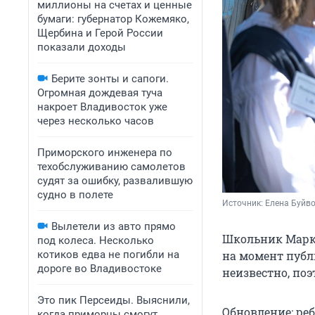
миллионы на счетах и ценные
бумаги: губернатор Кожемяко,
Щербина и Герой России
показали доходы
Берите зонты и сапоги.
Огромная дождевая туча
накроет Владивосток уже
через несколько часов
Приморского инженера по
техобслуживанию самолетов
судят за ошибку, развалившую
судно в полете
Источник: 
Елена Буйв
Вылетели из авто прямо
Школьник Марк Б
под колеса. Несколько
котиков едва не погибли на
на момент публ
дороге во Владивостоке
неизвестно, по
Это пик Персеиды. Выяснили,
Обновление: реб
когда приморцы смогут