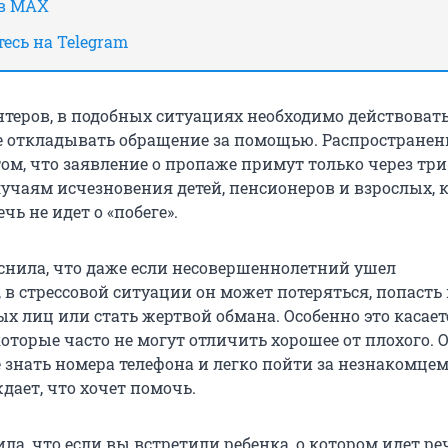
 в MAX
есь на Telegram
нтеров, в подобных ситуациях необходимо действоват
е откладывать обращение за помощью. Распространен
ом, что заявление о пропаже примут только через три 
учаям исчезновения детей, пенсионеров и взрослых, 
чь не идет о «побеге».
снила, что даже если несовершеннолетний ушел
 в стрессовой ситуации он может потеряться, попасть
х лиц или стать жертвой обмана. Особенно это касает
которые часто не могут отличить хорошее от плохого. 
е знать номера телефона и легко пойти за незнакомцем
дает, что хочет помочь.
ла, что если вы встретили ребенка, о котором идет ре