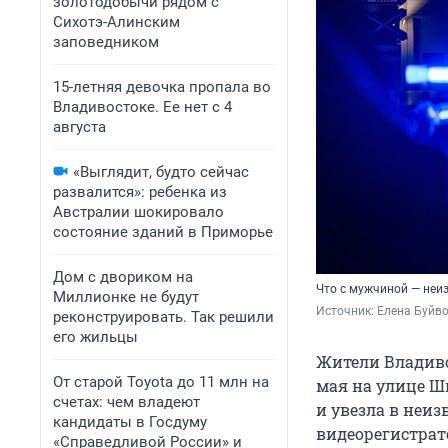
золотодобычи рядом с
Сихотэ-Алинским
заповедником
15-летняя девочка пропала во
Владивостоке. Ее нет с 4
августа
«Выглядит, будто сейчас
развалится»: ребенка из
Австралии шокировало
состояние зданий в Приморье
Дом с двориком на
Что с мужчиной — неи
Миллионке не будут
Источник: 
Елена Буйв
реконструировать. Так решили
его жильцы
Жители Владиво
От старой Toyota до 11 млн на
мая на улице Ш
счетах: чем владеют
и увезла в неи
кандидаты в Госдуму
видеорегистрато
«Справедливой России» и