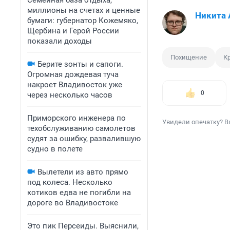
Семейная база отдыха,
миллионы на счетах и ценные
Никита 
бумаги: губернатор Кожемяко,
Щербина и Герой России
показали доходы
Похищение
К
Берите зонты и сапоги.
Огромная дождевая туча
накроет Владивосток уже
0
через несколько часов
Приморского инженера по
Увидели опечатку? В
техобслуживанию самолетов
судят за ошибку, развалившую
судно в полете
Вылетели из авто прямо
под колеса. Несколько
котиков едва не погибли на
дороге во Владивостоке
Это пик Персеиды. Выяснили,