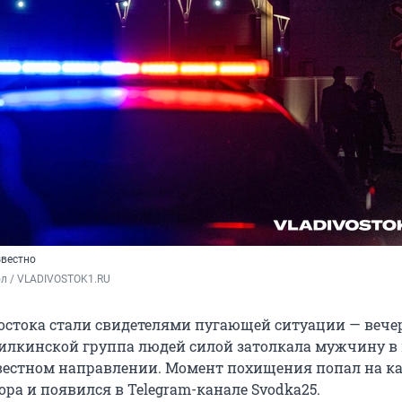
звестно
ол / VLADIVOSTOK1.RU
стока стали свидетелями пугающей ситуации — вече
илкинской группа людей силой затолкала мужчину 
звестном направлении. Момент похищения попал на к
ра и появился в Telegram-канале Svodka25.