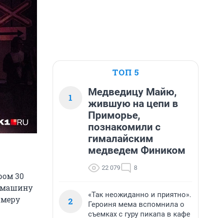
ТОП 5
Медведицу Майю,
1
жившую на цепи в
Приморье,
познакомили с
гималайским
медведем Фиником
22 079
8
ром 30
в машину
«Так неожиданно и приятно».
амеру
2
Героиня мема вспомнила о
съемках с гуру пикапа в кафе