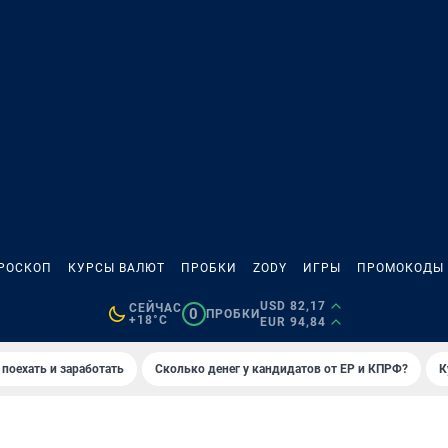
РОСКОП
КУРСЫ ВАЛЮТ
ПРОБКИ
ZODY
ИГРЫ
ПРОМОКОДЫ
USD 82,17
СЕЙЧАС
0
ПРОБКИ
+18°C
EUR 94,84
 поехать и заработать
Сколько денег у кандидатов от ЕР и КПРФ?
К