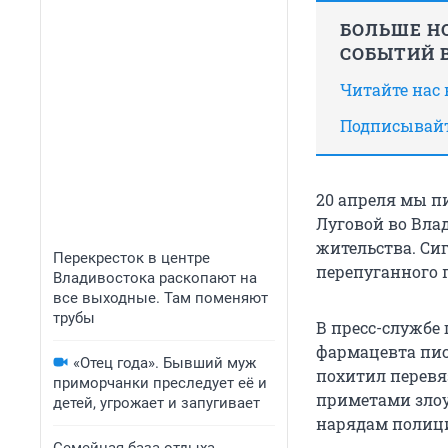
БОЛЬШЕ НО
СОБЫТИЙ В
Читайте нас
Подписывайт
20 апреля мы п
Луговой во Вла
жительства. Си
Перекресток в центре
перепуганного 
Владивостока раскопают на
все выходные. Там поменяют
трубы
В пресс-службе
фармацевта пис
«Отец года». Бывший муж
похитил перевя
приморчанки преследует её и
приметами зло
детей, угрожает и запугивает
нарядам полици