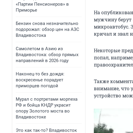
«Партии Пенсионеров» в
Приморье
На опубликован
мужчину берут 
Бензин снова незначительно
микроавтобус. 
подорожал: обзор цен на АЗС
кричал и звал 
Владивостока
Самолетом в Азию из
Некоторые пред
Владивостока: обзор прямых
попал, наприме
направлений в 2026 году
правоохранител
Наконец-то без дождя:
воскресенье порадует
Также коммента
приморцев погодой
внимание, что у
устройство мож
Мурал с портретами морпеха
РФ и бойца КНДР украсит
опору Золотого моста во
Владивостоке
Это как так-то? Владивосток