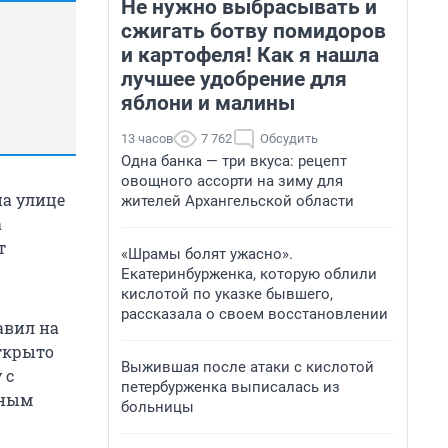
Не нужно выбрасывать и
сжигать ботву помидоров
и картофеля! Как я нашла
лучшее удобрение для
яблони и малины
13 часов
7 762
Обсудить
Одна банка — три вкуса: рецепт
овощного ассорти на зиму для
на улице
жителей Архангельской области
а
т
«Шрамы болят ужасно».
Екатеринбурженка, которую облили
кислотой по указке бывшего,
рассказала о своем восстановлении
авил на
открыто
Выжившая после атаки с кислотой
 с
петербурженка выписалась из
жным
больницы