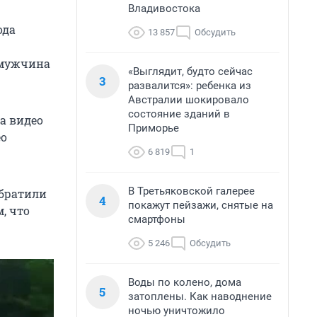
Владивостока
ода
13 857
Обсудить
 мужчина
«Выглядит, будто сейчас
3
развалится»: ребенка из
Австралии шокировало
состояние зданий в
а видео
Приморье
ео
6 819
1
В Третьяковской галерее
обратили
4
покажут пейзажи, снятые на
, что
смартфоны
5 246
Обсудить
Воды по колено, дома
5
затоплены. Как наводнение
ночью уничтожило