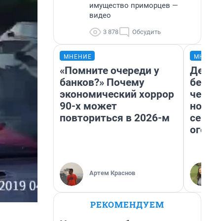
имущество приморцев —
видео
3 878
Обсудить
МНЕНИЕ
МНЕНИ
«Помните очереди у
Детек
банков?» Почему
без п
экономический хоррор
черну
90-х может
новый
повториться в 2026-м
сериа
огонь
Артем Краснов
РЕКОМЕНДУЕМ