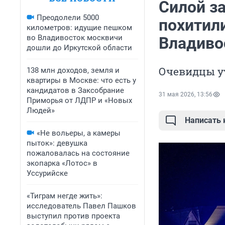
Силой з
Преодолели 5000
похитили
километров: идущие пешком
во Владивосток москвичи
Владиво
дошли до Иркутской области
Очевидцы у
138 млн доходов, земля и
квартиры в Москве: что есть у
кандидатов в Заксобрание
31 мая 2026, 13:56
Приморья от ЛДПР и «Новых
Людей»
Написать
«Не вольеры, а камеры
пыток»: девушка
пожаловалась на состояние
экопарка «Лотос» в
Уссурийске
«Тиграм негде жить»:
исследователь Павел Пашков
выступил против проекта