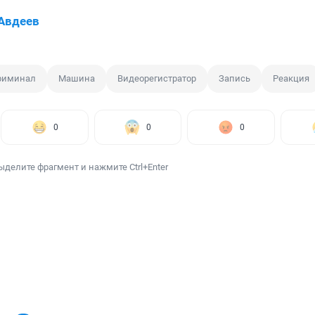
Авдеев
риминал
Машина
Видеорегистратор
Запись
Реакция
0
0
0
ыделите фрагмент и нажмите Ctrl+Enter