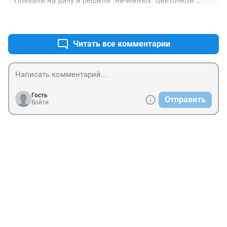
Поехали на дачу и решили "ничейных" цветочков 
прихватить?
+0
–0
Читать все комментарии
Гость
Отправить
Войти