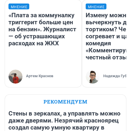
МНЕНИЕ
МНЕНИЕ
«Плата за коммуналку
Измену можно
триггерит больше цен
вычеркнуть д
на бензин». Журналист
тортиком? Чем
— об устрашающих
согревает и ца
расходах на ЖКХ
комедия
«Комментируй 
честный отзыв
Артем Краснов
Надежда Губар
РЕКОМЕНДУЕМ
Стены в зеркалах, а управлять можно
даже дверями. Незрячий красноярец
создал самую умную квартиру в