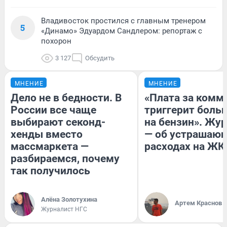
Владивосток простился с главным тренером
5
«Динамо» Эдуардом Сандлером: репортаж с
похорон
3 127
Обсудить
МНЕНИЕ
МНЕНИЕ
Дело не в бедности. В
«Плата за комм
России все чаще
триггерит боль
выбирают секонд-
на бензин». Жу
хенды вместо
— об устрашаю
массмаркета —
расходах на ЖК
разбираемся, почему
так получилось
Алёна Золотухина
Артем Краснов
Журналист НГС