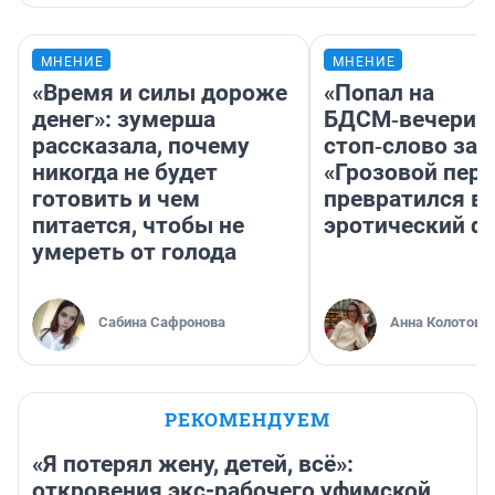
МНЕНИЕ
МНЕНИЕ
«Время и силы дороже
«Попал на
денег»: зумерша
БДСМ‑вечеринк
рассказала, почему
стоп‑слово заб
никогда не будет
«Грозовой пере
готовить и чем
превратился в
питается, чтобы не
эротический ф
умереть от голода
Сабина Сафронова
Анна Колотова
РЕКОМЕНДУЕМ
«Я потерял жену, детей, всё»:
откровения экс-рабочего уфимской