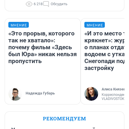
6 218
Обсудить
МНЕНИЕ
МНЕНИЕ
«Это прорыв, которого
«И это место т
так не хватало»:
крякнет»: жур
почему фильм «Здесь
о планах отдат
был Юра» никак нельзя
водоем с уткам
пропустить
Снегопади под
застройку
Алиса Князева
Надежда Губарь
Корреспондент
VLADIVOSTOK1.
РЕКОМЕНДУЕМ