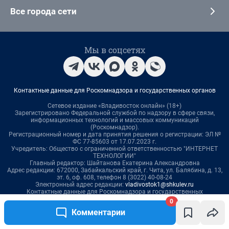
Все города сети
Мы в соцсетях
Контактные данные для Роскомнадзора и государственных органов
Сетевое издание «Владивосток онлайн» (18+)
Зарегистрировано Федеральной службой по надзору в сфере связи,
информационных технологий и массовых коммуникаций
(Роскомнадзор).
Регистрационный номер и дата принятия решения о регистрации: ЭЛ №
ФС 77-85603 от 17.07.2023 г.
Учредитель: Общество с ограниченной ответственностью "ИНТЕРНЕТ
ТЕХНОЛОГИИ"
Главный редактор: Шайтанова Екатерина Александровна
Адрес редакции: 672000, Забайкальский край, г. Чита, ул. Балябина, д. 13,
эт. 6, оф. 608, телефон 8 (3022) 40-08-24
Электронный адрес редакции:
vladivostok1@shkulev.ru
Контактные данные для Роскомнадзора и государственных
органов:
juristnsk@shkulev.ru
0
Техподдержка:
help@shkulev.ru
Комментарии
Связаться с отделом продаж:
anna.chugaynova@shkulev.ru