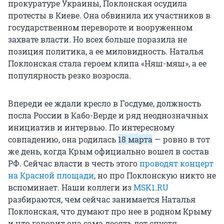
прокуратуре Украины, Поклонская осудила
протесты в Киеве. Она обвинила их участников в
государственном перевороте и вооруженном
захвате власти. Но всех больше поразила не
позиция политика, а ее миловидность. Наталья
Поклонская стала героем клипа «Няш-мяш», а ее
популярность резко возросла.
Впереди ее ждали кресло в Госдуме, должность
посла России в Кабо-Верде и ряд неоднозначных
инициатив и интервью. По интересному
совпадению, она родилась
18 марта
— ровно в тот
же день, когда Крым официально вошел в состав
РФ. Сейчас власти в честь этого
проводят концерт
на Красной площади
, но про Поклонскую никто не
вспоминает. Наши коллеги из
MSK1.RU
разбираются, чем сейчас занимается Наталья
Поклонская, что думают про нее в родном Крыму
и что говорит она сама десять лет спустя.