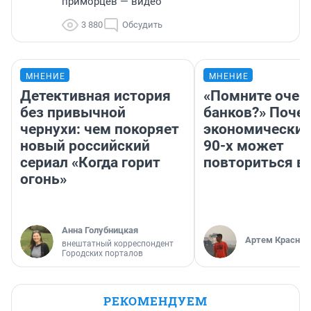
приморцев — видео
3 880
Обсудить
МНЕНИЕ
МНЕНИЕ
Детективная история
«Помните очер
без привычной
банков?» Поче
чернухи: чем покоряет
экономический
новый российский
90-х может
сериал «Когда горит
повториться в
огонь»
Анна Голубницкая
Артем Краснов
внештатный корреспондент
Городских порталов
РЕКОМЕНДУЕМ