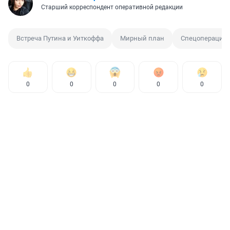
Старший корреспондент оперативной редакции
Встреча Путина и Уиткоффа
Мирный план
Спецоперация 
0
0
0
0
0