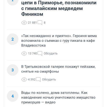
цепи в Приморье, познакомили
с гималайским медведем
Фиником
21 881
8
«Так неожиданно и приятно». Героиня мема
2
вспомнила о съемках с гуру пикапа в кафе
Владивостока
13 740
Обсудить
В Третьяковской галерее покажут пейзажи,
3
снятые на смартфоны
4 392
Обсудить
Воды по колено, дома затоплены. Как
4
наводнение ночью уничтожило имущество
приморцев — видео