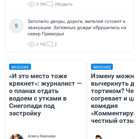
3 789
Обсудить
Затопило дворы, дороги, жителей готовят к
5
эвакуации. Затяжные дожди обрушились на
север Приморья
2 192
2
МНЕНИЕ
МНЕНИЕ
«И это место тоже
Измену можно
крякнет»: журналист —
вычеркнуть д
о планах отдать
тортиком? Чем
водоем с утками в
согревает и ца
Снегопади под
комедия
застройку
«Комментируй 
честный отзыв
Алиса Князева