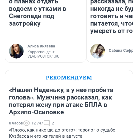
о планах отдать
рассказала, по
водоем с утками в
никогда не буд
Снегопади под
готовить и чем
застройку
питается, чтоб
умереть от гол
Алиса Князева
Сабина Сафрон
Корреспондент
VLADIVOSTOK1.RU
РЕКОМЕНДУЕМ
«Нашел Наденьку, а у нее пробита
голова». Мужчина рассказал, как
потерял жену при атаке БПЛА в
Архипо-Осиповке
8 часов
12 747
2
«Плохо, как никогда до этого»: таролог о судьбе
Кузбасса и его жителей в августе