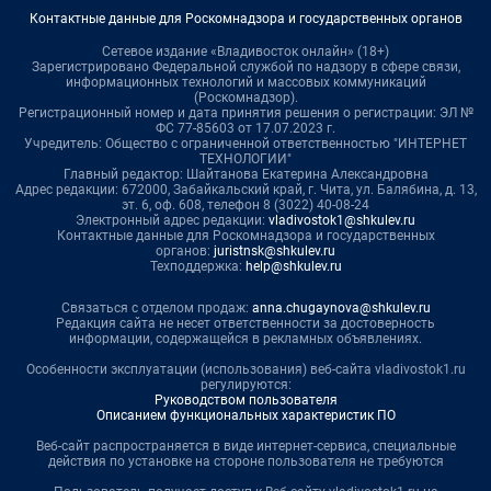
Контактные данные для Роскомнадзора и государственных органов
Сетевое издание «Владивосток онлайн» (18+)
Зарегистрировано Федеральной службой по надзору в сфере связи,
информационных технологий и массовых коммуникаций
(Роскомнадзор).
Регистрационный номер и дата принятия решения о регистрации: ЭЛ №
ФС 77-85603 от 17.07.2023 г.
Учредитель: Общество с ограниченной ответственностью "ИНТЕРНЕТ
ТЕХНОЛОГИИ"
Главный редактор: Шайтанова Екатерина Александровна
Адрес редакции: 672000, Забайкальский край, г. Чита, ул. Балябина, д. 13,
эт. 6, оф. 608, телефон 8 (3022) 40-08-24
Электронный адрес редакции:
vladivostok1@shkulev.ru
Контактные данные для Роскомнадзора и государственных
органов:
juristnsk@shkulev.ru
Техподдержка:
help@shkulev.ru
Связаться с отделом продаж:
anna.chugaynova@shkulev.ru
Редакция сайта не несет ответственности за достоверность
информации, содержащейся в рекламных объявлениях.
Особенности эксплуатации (использования) веб-сайта vladivostok1.ru
регулируются:
Руководством пользователя
Описанием функциональных характеристик ПО
Веб-сайт распространяется в виде интернет-сервиса, специальные
действия по установке на стороне пользователя не требуются