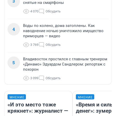
3
снятые на смартфоны
4 070
Обсудить
Воды по колено, дома затоплены. Как
4
наводнение ночью уничтожило имущество
приморцев — видео
3 769
Обсудить
Владивосток простился с главным тренером
5
«Динамо» Эдуардом Сандлером: репортаж с
похорон
3 099
Обсудить
МНЕНИЕ
МНЕНИЕ
«И это место тоже
«Время и силы
крякнет»: журналист —
денег»: зумерш