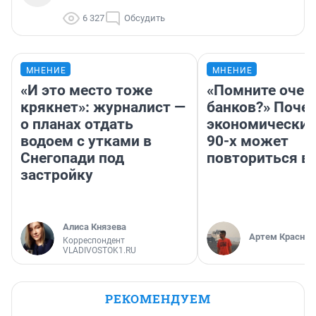
6 327
Обсудить
МНЕНИЕ
МНЕНИЕ
«И это место тоже
«Помните очер
крякнет»: журналист —
банков?» Поче
о планах отдать
экономический
водоем с утками в
90-х может
Снегопади под
повториться в
застройку
Алиса Князева
Артем Краснов
Корреспондент
VLADIVOSTOK1.RU
РЕКОМЕНДУЕМ