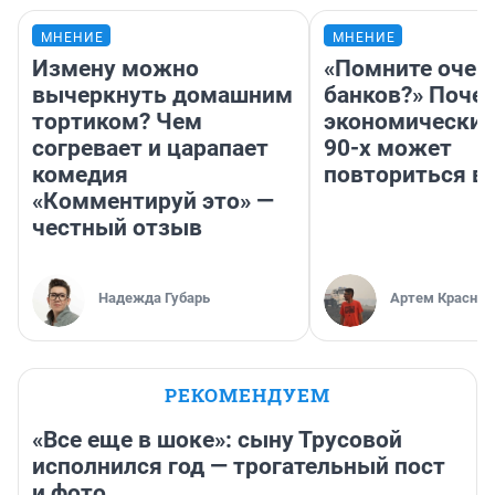
МНЕНИЕ
МНЕНИЕ
Измену можно
«Помните очер
вычеркнуть домашним
банков?» Поче
тортиком? Чем
экономический
согревает и царапает
90-х может
комедия
повториться в
«Комментируй это» —
честный отзыв
Надежда Губарь
Артем Краснов
РЕКОМЕНДУЕМ
«Все еще в шоке»: сыну Трусовой
исполнился год — трогательный пост
и фото