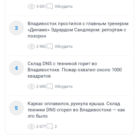
3 651
Обсудить
Владивосток простился с главным тренером
3
«Динамо» Эдуардом Сандлером: репортаж с
похорон
2 982
Обсудить
Склад DNS с техникой горит во
4
Владивостоке. Пожар охватил около 1000
квадратов
2 685
Обсудить
Каркас оплавился, рухнула крыша. Склад
5
техники DNS сгорел во Владивостоке — как
это было
2 677
2