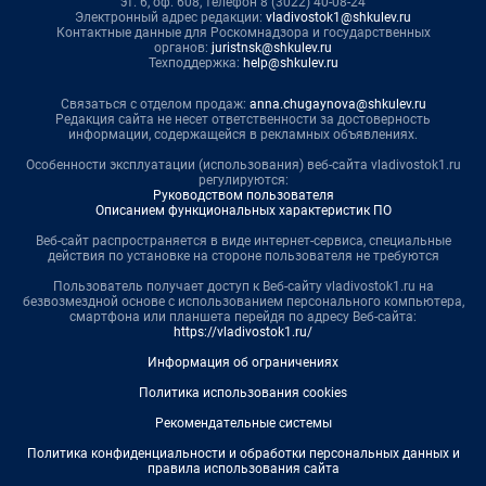
эт. 6, оф. 608, телефон 8 (3022) 40-08-24
Электронный адрес редакции:
vladivostok1@shkulev.ru
Контактные данные для Роскомнадзора и государственных
органов:
juristnsk@shkulev.ru
Техподдержка:
help@shkulev.ru
Связаться с отделом продаж:
anna.chugaynova@shkulev.ru
Редакция сайта не несет ответственности за достоверность
информации, содержащейся в рекламных объявлениях.
Особенности эксплуатации (использования) веб-сайта vladivostok1.ru
регулируются:
Руководством пользователя
Описанием функциональных характеристик ПО
Веб-сайт распространяется в виде интернет-сервиса, специальные
действия по установке на стороне пользователя не требуются
Пользователь получает доступ к Веб-сайту vladivostok1.ru на
безвозмездной основе с использованием персонального компьютера,
смартфона или планшета перейдя по адресу Веб-сайта:
https://vladivostok1.ru/
Информация об ограничениях
Политика использования cookies
Рекомендательные системы
Политика конфиденциальности и обработки персональных данных и
правила использования сайта