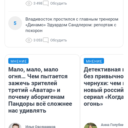
3 498
Обсудить
Владивосток простился с главным тренером
5
«Динамо» Эдуардом Сандлером: репортаж с
похорон
3 053
Обсудить
МНЕНИЕ
МНЕНИЕ
Мало, мало, мало
Детективная и
огня… Чем пытается
без привычной
зажечь зрителей
чернухи: чем п
третий «Аватар» и
новый российс
почему аборигенам
сериал «Когда 
Пандоры всё сложнее
огонь»
нас удивлять
Анна Голубниц
Илья Овсянников