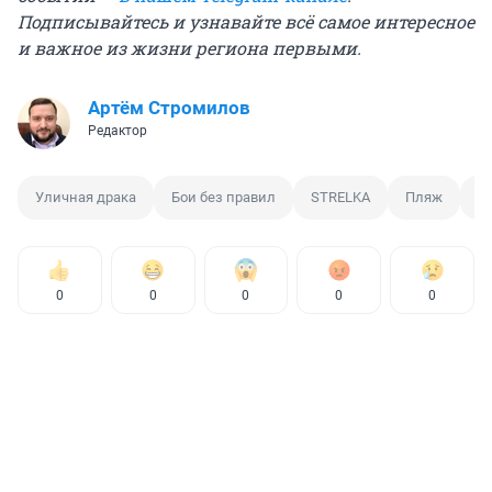
Подписывайтесь и узнавайте всё самое интересное
и важное из жизни региона первыми.
Артём Стромилов
Редактор
Уличная драка
Бои без правил
STRELKA
Пляж
Т
0
0
0
0
0