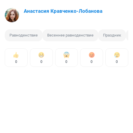
Анастасия Кравченко-Лобанова
Равноденствие
Весеннее равноденствие
Праздник
В
0
0
0
0
0