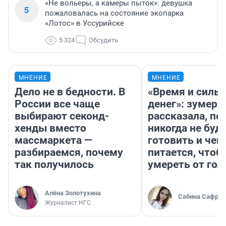
«Не вольеры, а камеры пыток»: девушка
5
пожаловалась на состояние экопарка
«Лотос» в Уссурийске
5 324
Обсудить
МНЕНИЕ
МНЕНИЕ
Дело не в бедности. В
«Время и силы
России все чаще
денег»: зумерш
выбирают секонд-
рассказала, по
хенды вместо
никогда не буд
массмаркета —
готовить и чем
разбираемся, почему
питается, чтоб
так получилось
умереть от гол
Алёна Золотухина
Сабина Сафрон
Журналист НГС