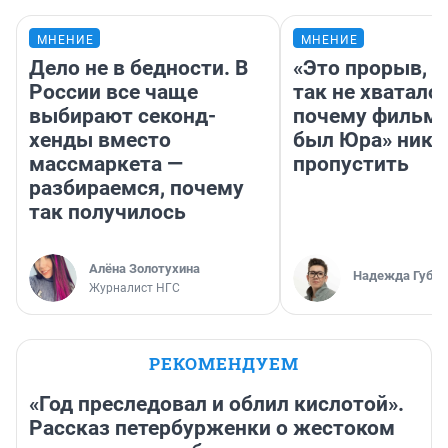
МНЕНИЕ
МНЕНИЕ
Дело не в бедности. В
«Это прорыв, к
России все чаще
так не хватало»
выбирают секонд-
почему фильм 
хенды вместо
был Юра» ника
массмаркета —
пропустить
разбираемся, почему
так получилось
Алёна Золотухина
Надежда Губар
Журналист НГС
РЕКОМЕНДУЕМ
«Год преследовал и облил кислотой».
Рассказ петербурженки о жестоком