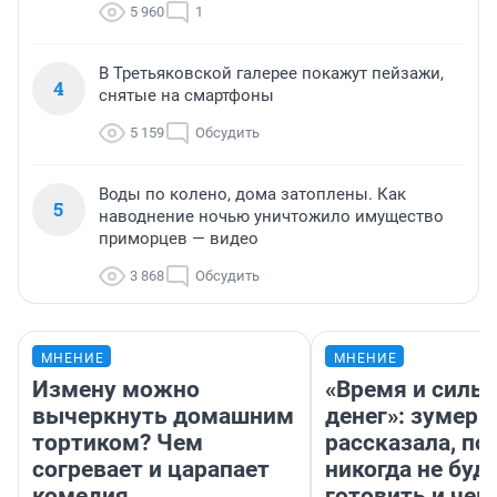
5 960
1
В Третьяковской галерее покажут пейзажи,
4
снятые на смартфоны
5 159
Обсудить
Воды по колено, дома затоплены. Как
5
наводнение ночью уничтожило имущество
приморцев — видео
3 868
Обсудить
МНЕНИЕ
МНЕНИЕ
Измену можно
«Время и силы
вычеркнуть домашним
денег»: зумерш
тортиком? Чем
рассказала, по
согревает и царапает
никогда не буд
комедия
готовить и чем