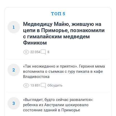
ТОП 5
Медведицу Майю, жившую на
1
цепи в Приморье, познакомили
с гималайским медведем
Фиником
22 054
8
«Так неожиданно и приятно». Героиня мема
2
вспомнила о съемках с гуру пикапа в кафе
Владивостока
13 851
Обсудить
«Выглядит, будто сейчас развалится»:
3
ребенка из Австралии шокировало
состояние зданий в Приморье