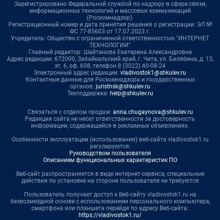
Зарегистрировано Федеральной службой по надзору в сфере связи,
информационных технологий и массовых коммуникаций
(Роскомнадзор).
Регистрационный номер и дата принятия решения о регистрации: ЭЛ №
ФС 77-85603 от 17.07.2023 г.
Учредитель: Общество с ограниченной ответственностью "ИНТЕРНЕТ
ТЕХНОЛОГИИ"
Главный редактор: Шайтанова Екатерина Александровна
Адрес редакции: 672000, Забайкальский край, г. Чита, ул. Балябина, д. 13,
эт. 6, оф. 608, телефон 8 (3022) 40-08-24
Электронный адрес редакции:
vladivostok1@shkulev.ru
Контактные данные для Роскомнадзора и государственных
органов:
juristnsk@shkulev.ru
Техподдержка:
help@shkulev.ru
Связаться с отделом продаж:
anna.chugaynova@shkulev.ru
Редакция сайта не несет ответственности за достоверность
информации, содержащейся в рекламных объявлениях.
Особенности эксплуатации (использования) веб-сайта vladivostok1.ru
регулируются:
Руководством пользователя
Описанием функциональных характеристик ПО
Веб-сайт распространяется в виде интернет-сервиса, специальные
действия по установке на стороне пользователя не требуются
Пользователь получает доступ к Веб-сайту vladivostok1.ru на
безвозмездной основе с использованием персонального компьютера,
смартфона или планшета перейдя по адресу Веб-сайта:
https://vladivostok1.ru/