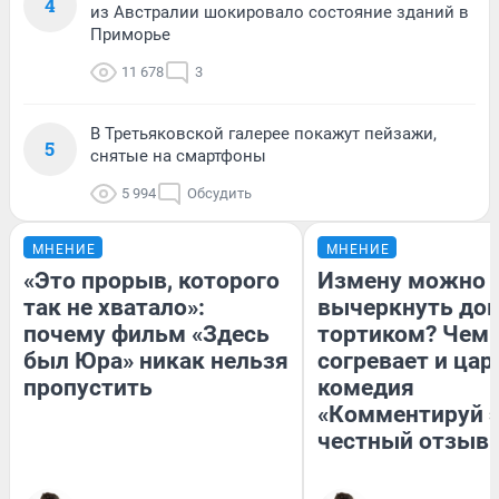
4
из Австралии шокировало состояние зданий в
Приморье
11 678
3
В Третьяковской галерее покажут пейзажи,
5
снятые на смартфоны
5 994
Обсудить
МНЕНИЕ
МНЕНИЕ
«Это прорыв, которого
Измену можно
так не хватало»:
вычеркнуть до
почему фильм «Здесь
тортиком? Чем
был Юра» никак нельзя
согревает и цар
пропустить
комедия
«Комментируй э
честный отзыв