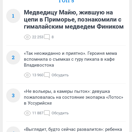
ТОП 5
Медведицу Майю, жившую на
1
цепи в Приморье, познакомили с
гималайским медведем Фиником
22 253
8
«Так неожиданно и приятно». Героиня мема
2
вспомнила о съемках с гуру пикапа в кафе
Владивостока
13 960
Обсудить
«Не вольеры, а камеры пыток»: девушка
3
пожаловалась на состояние экопарка «Лотос»
в Уссурийске
11 887
Обсудить
«Выглядит, будто сейчас развалится»: ребенка