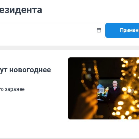
резидента
Примен
жут новогоднее
го заранее