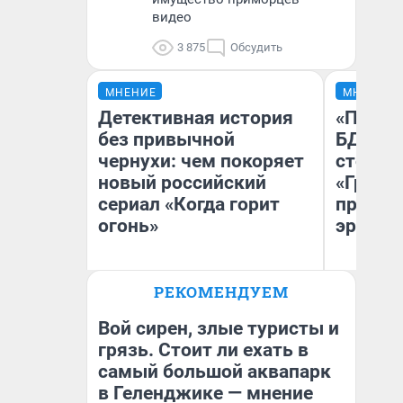
видео
3 875
Обсудить
МНЕНИЕ
МНЕНИЕ
Детективная история
«Попал
без привычной
БДСМ‑в
чернухи: чем покоряет
стоп‑с
новый российский
«Грозо
сериал «Когда горит
превра
огонь»
эротич
РЕКОМЕНДУЕМ
Анна Голубницкая
Ан
внештатный корреспондент
Городских порталов
Вой сирен, злые туристы и
грязь. Стоит ли ехать в
самый большой аквапарк
в Геленджике — мнение