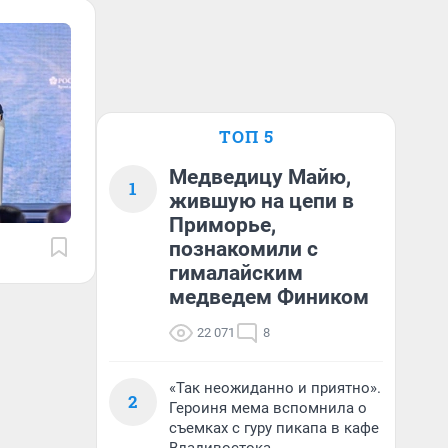
ТОП 5
Медведицу Майю,
1
жившую на цепи в
Приморье,
познакомили с
гималайским
медведем Фиником
22 071
8
«Так неожиданно и приятно».
2
Героиня мема вспомнила о
съемках с гуру пикапа в кафе