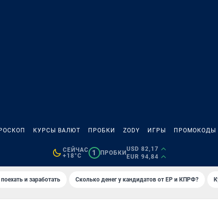
РОСКОП
КУРСЫ ВАЛЮТ
ПРОБКИ
ZODY
ИГРЫ
ПРОМОКОДЫ
USD 82,17
СЕЙЧАС
1
ПРОБКИ
+18°C
EUR 94,84
 поехать и заработать
Сколько денег у кандидатов от ЕР и КПРФ?
К