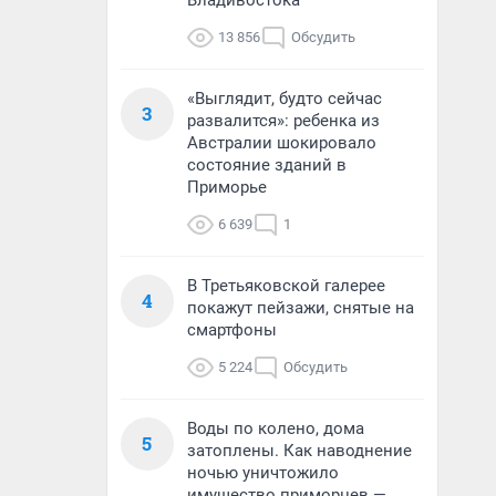
Владивостока
13 856
Обсудить
«Выглядит, будто сейчас
3
развалится»: ребенка из
Австралии шокировало
состояние зданий в
Приморье
6 639
1
В Третьяковской галерее
4
покажут пейзажи, снятые на
смартфоны
5 224
Обсудить
Воды по колено, дома
5
затоплены. Как наводнение
ночью уничтожило
имущество приморцев —