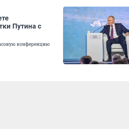
ете
ки Путина с
часовую конференцию