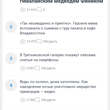
гималайским медведем Фиником
21 816
8
«Так неожиданно и приятно». Героиня мема
2
вспомнила о съемках с гуру пикапа в кафе
Владивостока
13 479
Обсудить
В Третьяковской галерее покажут пейзажи,
3
снятые на смартфоны
4 057
Обсудить
Воды по колено, дома затоплены. Как
4
наводнение ночью уничтожило имущество
приморцев — видео
3 768
Обсудить