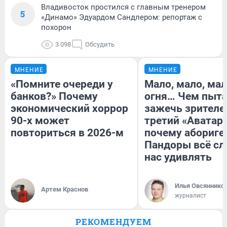
Владивосток простился с главным тренером
5
«Динамо» Эдуардом Сандлером: репортаж с
похорон
3 098
Обсудить
МНЕНИЕ
МНЕНИЕ
«Помните очереди у
Мало, мало, ма
банков?» Почему
огня… Чем пыта
экономический хоррор
зажечь зрителе
90-х может
третий «Аватар»
повториться в 2026-м
почему абориге
Пандоры всё с
нас удивлять
Илья Овсяннико
Артем Краснов
журналист
РЕКОМЕНДУЕМ