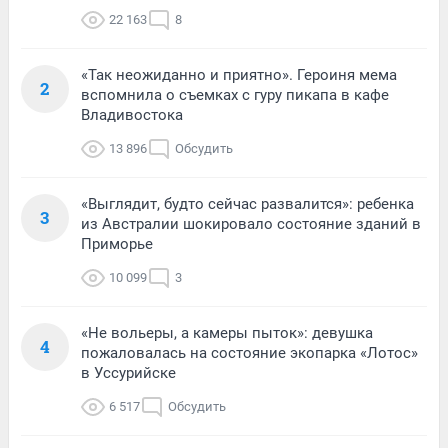
22 163
8
«Так неожиданно и приятно». Героиня мема
2
вспомнила о съемках с гуру пикапа в кафе
Владивостока
13 896
Обсудить
«Выглядит, будто сейчас развалится»: ребенка
3
из Австралии шокировало состояние зданий в
Приморье
10 099
3
«Не вольеры, а камеры пыток»: девушка
4
пожаловалась на состояние экопарка «Лотос»
в Уссурийске
6 517
Обсудить