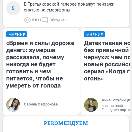
В Третьяковской галерее покажут пейзажи,
5
снятые на смартфоны
5 611
Обсудить
МНЕНИЕ
МНЕНИЕ
«Время и силы дороже
Детективная ис
денег»: зумерша
без привычной
рассказала, почему
чернухи: чем п
никогда не будет
новый российс
готовить и чем
сериал «Когда г
питается, чтобы не
огонь»
умереть от голода
Анна Голубницк
Сабина Сафронова
внештатный корр
Городских порта
РЕКОМЕНДУЕМ