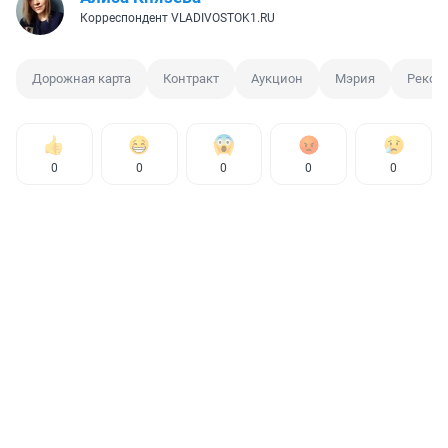
Корреспондент VLADIVOSTOK1.RU
Дорожная карта
Контракт
Аукцион
Мэрия
Рекон
0
0
0
0
0