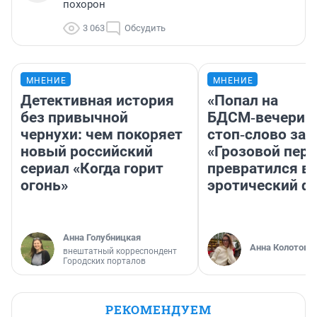
похорон
3 063
Обсудить
МНЕНИЕ
МНЕНИЕ
Детективная история
«Попал на
без привычной
БДСМ‑вечеринк
чернухи: чем покоряет
стоп‑слово заб
новый российский
«Грозовой пере
сериал «Когда горит
превратился в
огонь»
эротический ф
Анна Голубницкая
Анна Колотова
внештатный корреспондент
Городских порталов
РЕКОМЕНДУЕМ