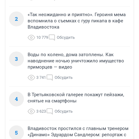
«Так неожиданно и приятно». Героиня мема
2
вспомнила о съемках с гуру пикапа в кафе
Владивостока
10 779
Обсудить
Воды по колено, дома затоплены. Как
3
наводнение ночью уничтожило имущество
приморцев — видео
3 741
Обсудить
В Третьяковской галерее покажут пейзажи,
4
снятые на смартфоны
3 623
Обсудить
Владивосток простился с главным тренером
5
«Динамо» Эдуардом Сандлером: репортаж с