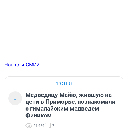
Новости СМИ2
ТОП 5
Медведицу Майю, жившую на
1
цепи в Приморье, познакомили
с гималайским медведем
Фиником
21 626
7