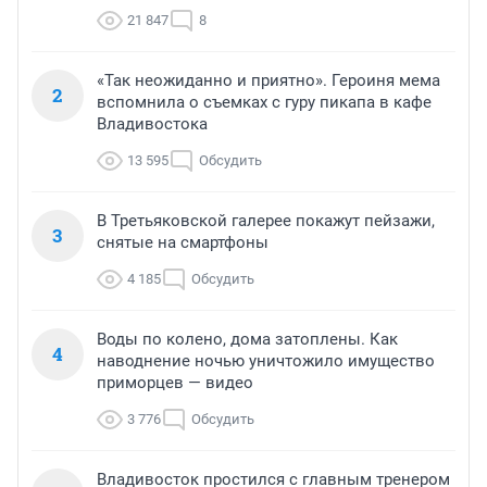
21 847
8
«Так неожиданно и приятно». Героиня мема
2
вспомнила о съемках с гуру пикапа в кафе
Владивостока
13 595
Обсудить
В Третьяковской галерее покажут пейзажи,
3
снятые на смартфоны
4 185
Обсудить
Воды по колено, дома затоплены. Как
4
наводнение ночью уничтожило имущество
приморцев — видео
3 776
Обсудить
Владивосток простился с главным тренером