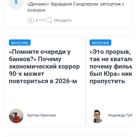
5
«Динамо» Эдуардом Сандлером: репортаж с
похорон
3 111
Обсудить
МНЕНИЕ
МНЕНИЕ
«Помните очереди у
«Это прорыв, к
банков?» Почему
так не хватало»
экономический хоррор
почему фильм 
90-х может
был Юра» ника
повториться в 2026-м
пропустить
Артем Краснов
Надежда Губар