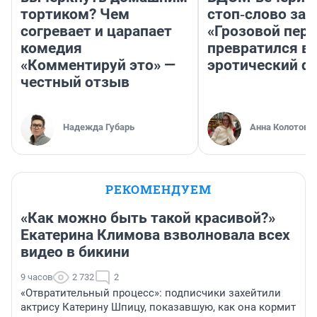
тортиком? Чем
стоп‑слово заб
согревает и царапает
«Грозовой пере
комедия
превратился в
«Комментируй это» —
эротический ф
честный отзыв
Надежда Губарь
Анна Колотова
РЕКОМЕНДУЕМ
«Как можно быть такой красивой?»
Екатерина Климова взволновала всех
видео в бикини
9 часов
2 732
2
«Отвратительный процесс»: подписчики захейтили
актрису Катерину Шпицу, показавшую, как она кормит