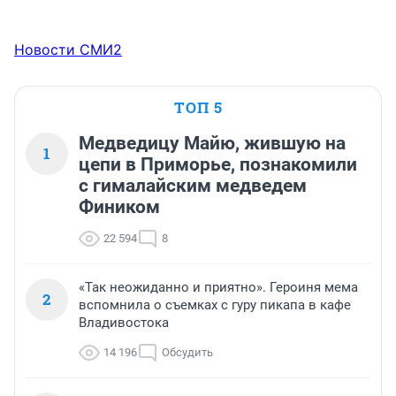
Новости СМИ2
ТОП 5
Медведицу Майю, жившую на
1
цепи в Приморье, познакомили
с гималайским медведем
Фиником
22 594
8
«Так неожиданно и приятно». Героиня мема
2
вспомнила о съемках с гуру пикапа в кафе
Владивостока
14 196
Обсудить