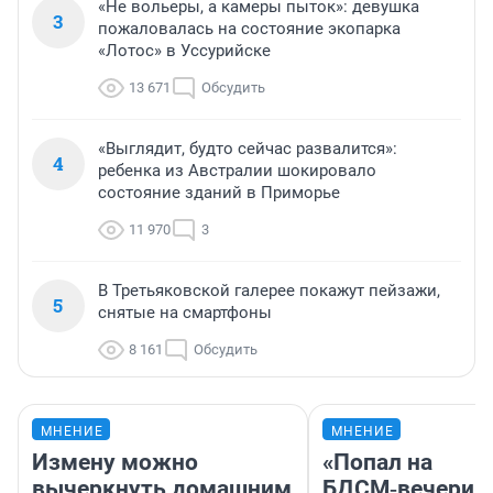
«Не вольеры, а камеры пыток»: девушка
3
пожаловалась на состояние экопарка
«Лотос» в Уссурийске
13 671
Обсудить
«Выглядит, будто сейчас развалится»:
4
ребенка из Австралии шокировало
состояние зданий в Приморье
11 970
3
В Третьяковской галерее покажут пейзажи,
5
снятые на смартфоны
8 161
Обсудить
МНЕНИЕ
МНЕНИЕ
Измену можно
«Попал на
вычеркнуть домашним
БДСМ‑вечеринк