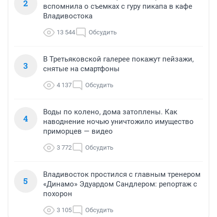
2
вспомнила о съемках с гуру пикапа в кафе
Владивостока
13 544
Обсудить
В Третьяковской галерее покажут пейзажи,
3
снятые на смартфоны
4 137
Обсудить
Воды по колено, дома затоплены. Как
4
наводнение ночью уничтожило имущество
приморцев — видео
3 772
Обсудить
Владивосток простился с главным тренером
5
«Динамо» Эдуардом Сандлером: репортаж с
похорон
3 105
Обсудить