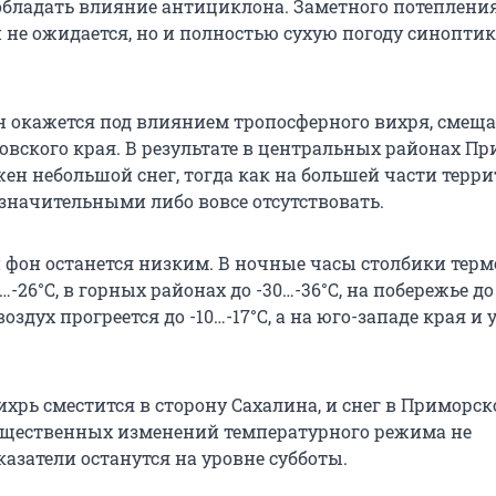
бладать влияние антициклона. Заметного потепления
не ожидается, но и полностью сухую погоду синоптик
он окажется под влиянием тропосферного вихря, смещ
овского края. В результате в центральных районах П
ен небольшой снег, тогда как на большей части терр
езначительными либо вовсе отсутствовать.
фон останется низким. В ночные часы столбики тер
9…-26°С, в горных районах до -30…-36°С, на побережье до
воздух прогреется до -10…-17°С, а на юго-западе края и 
ихрь сместится в сторону Сахалина, и снег в Приморск
ущественных изменений температурного режима не
азатели останутся на уровне субботы.