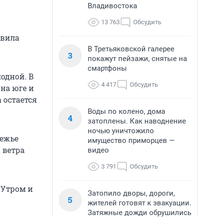
Владивостока
13 763
Обсудить
авила
В Третьяковской галерее
3
покажут пейзажи, снятые на
смартфоны
одной. В
4 417
Обсудить
, на юге и
 остается
Воды по колено, дома
4
затоплены. Как наводнение
ночью уничтожило
режье
имущество приморцев —
 ветра
видео
3 791
Обсудить
. Утром и
Затопило дворы, дороги,
5
жителей готовят к эвакуации.
Затяжные дожди обрушились