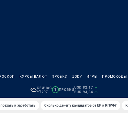
РОСКОП
КУРСЫ ВАЛЮТ
ПРОБКИ
ZODY
ИГРЫ
ПРОМОКОДЫ
USD 82,17
СЕЙЧАС
1
ПРОБКИ
+15°C
EUR 94,84
 поехать и заработать
Сколько денег у кандидатов от ЕР и КПРФ?
К