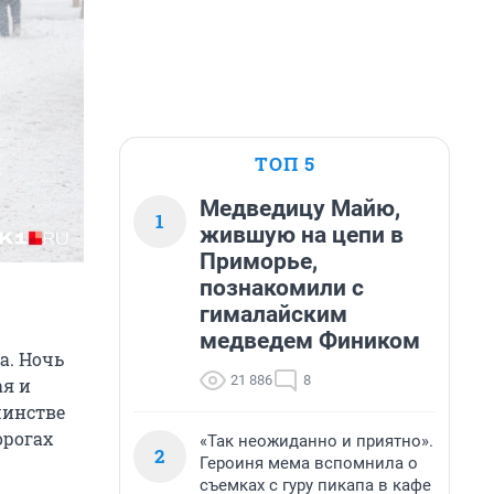
ТОП 5
Медведицу Майю,
1
жившую на цепи в
Приморье,
познакомили с
гималайским
медведем Фиником
а. Ночь
21 886
8
ая и
шинстве
орогах
«Так неожиданно и приятно».
2
Героиня мема вспомнила о
съемках с гуру пикапа в кафе