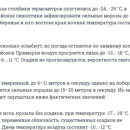
ье столбики термометров опустились до
-24…-29 °C
, в
йонах синоптики зафиксировали сильные морозы до
обережье и юго-востоке края ночная температура сост
колько ослабнут, но погода останется по-зимнему хол
йонов Приморья воздух прогреется лишь до
-13…-18 °C
-6…-11 °C
. Осадки не прогнозируются, вероятность снега
 умеренный, до 6–11 метров в секунду, однако на побе
тся сильные порывы до 15–20 метров в секунду. Из-за
дет ощущаться ниже фактических значений.
е ночь прошла без осадков, при температуре
-17…-19 °C
 переменная облачность, существенных осадков не
. Днем температура воздуха составит
-10…-12 °C
.