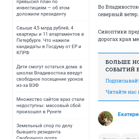
превысил план по
Во Владивосток
инвестициям — об этом
северный ветер.
доложили президенту
Свыше 4,5 млрд рублей, 4
Синоптики пред
квартиры и 11 апартаментов в
дорогах края м
Петербурге. Что нажили
кандидаты в Госдуму от ЕР и
КПРФ
БОЛЬШЕ НО
Дети смогут остаться дома: в
СОБЫТИЙ В
школах Владивостока введут
свободное посещение уроков
Подписывайт
из-за ВЭФ
Читайте нас
Множество сайтов враз стали
недоступны: массовый сбой
произошел в Рунете
Екатери
Земельный спор по делу
бывшего резидента
Свободного порта