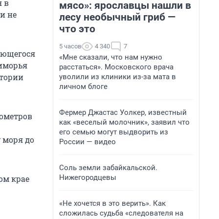
 в
мясо»: ярославцы нашли в
и не
лесу необычный гриб —
что это
5 часов
4 340
7
ающегося
«Мне сказали, что нам нужно
риморья
расстаться». Московского врача
итории
уволили из клиники из-за мата в
личном блоге
Фермер Джастас Уолкер, известный
мометров
как «веселый молочник», заявил что
его семью могут выдворить из
у моря до
России — видео
Соль земли забайкальской.
Нижегородцевы
ом крае
«Не хочется в это верить». Как
сложилась судьба «следователя на