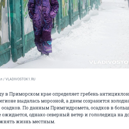
ол / VLADIVOSTOK1.RU
ду в Приморском крае определяет гребень антициклон
регионе выдалась морозной, а днем сохранится холодн
ез осадков. По данным Примгидромета, осадков в боль
 ожидается, однако северный ветер и гололедица на д
ожнять жизнь местным.