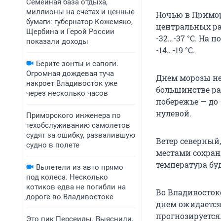
Семейная база отдыха,
миллионы на счетах и ценные
Ночью в Примор
бумаги: губернатор Кожемяко,
центральных ра
Щербина и Герой России
-32…-37 °C
. На п
показали доходы
-14…-19 °C
.
Берите зонты и сапоги.
Огромная дождевая туча
Днем морозы нес
накроет Владивосток уже
большинстве ра
через несколько часов
побережье — до
нулевой.
Приморского инженера по
техобслуживанию самолетов
судят за ошибку, развалившую
Ветер северный,
судно в полете
местами сохраня
температура бу
Вылетели из авто прямо
под колеса. Несколько
котиков едва не погибли на
Во Владивосток
дороге во Владивостоке
днем ожидается
прогнозируется
Это пик Персеиды. Выяснили,