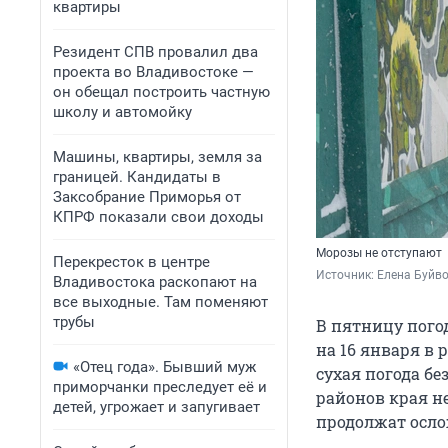
квартиры
Резидент СПВ провалил два
проекта во Владивостоке —
он обещал построить частную
школу и автомойку
Машины, квартиры, земля за
границей. Кандидаты в
Заксобрание Приморья от
КПРФ показали свои доходы
Морозы не отступают
Перекресток в центре
Источник: 
Елена Буйв
Владивостока раскопают на
все выходные. Там поменяют
трубы
В пятницу пого
на 16 января в 
«Отец года». Бывший муж
сухая погода б
приморчанки преследует её и
районов края не
детей, угрожает и запугивает
продолжат осл