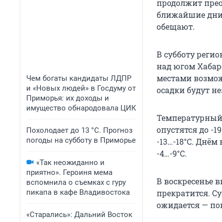
продолжит прео
ближайшие дни 
обещают.
В субботу реги
над югом Хабар
местами возмож
Чем богаты кандидаты ЛДПР
и «Новых людей» в Госдуму от
осадки будут н
Приморья: их доходы и
имущество обнародовала ЦИК
Температурный 
опустятся до -1
Похолодает до 13 °C. Прогноз
погоды на субботу в Приморье
-13…-18°С. Днём 
-4…-9°С.
«Так неожиданно и
приятно». Героиня мема
В воскресенье в
вспомнила о съемках с гуру
пикапа в кафе Владивостока
прекратится. С
ожидается — пок
«Старались»: Дальний Восток