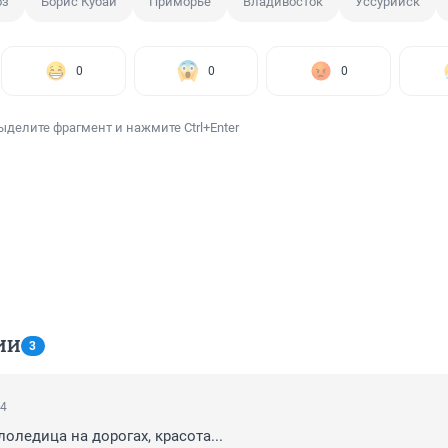
оз
Борис Кубай
Приморье
Владивосток
Уссурийск
0
0
0
ыделите фрагмент и нажмите Ctrl+Enter
ИИ
3
34
лоледица на дорогах, красота...