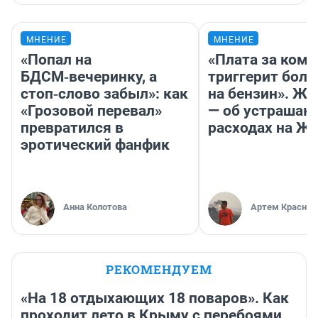
МНЕНИЕ
МНЕНИЕ
«Попал на
«Плата за ком
БДСМ‑вечеринку, а
триггерит боль
стоп‑слово забыл»: как
на бензин». Жу
«Грозовой перевал»
— об устраша
превратился в
расходах на Ж
эротический фанфик
Анна Колотова
Артем Краснов
РЕКОМЕНДУЕМ
«На 18 отдыхающих 18 поваров». Как
проходит лето в Крыму с перебоями