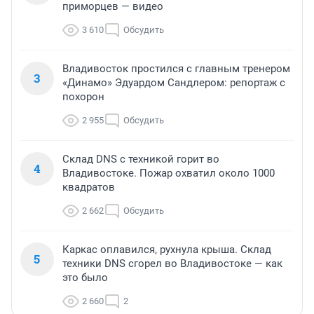
приморцев — видео
3 610
Обсудить
Владивосток простился с главным тренером
3
«Динамо» Эдуардом Сандлером: репортаж с
похорон
2 955
Обсудить
Склад DNS с техникой горит во
4
Владивостоке. Пожар охватил около 1000
квадратов
2 662
Обсудить
Каркас оплавился, рухнула крыша. Склад
5
техники DNS сгорел во Владивостоке — как
это было
2 660
2