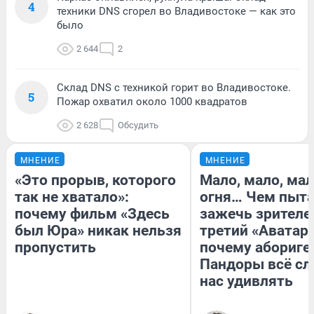
4
техники DNS сгорел во Владивостоке — как это
было
2 644
2
Склад DNS с техникой горит во Владивостоке.
5
Пожар охватил около 1000 квадратов
2 628
Обсудить
МНЕНИЕ
МНЕНИЕ
«Это прорыв, которого
Мало, мало, ма
так не хватало»:
огня… Чем пыта
почему фильм «Здесь
зажечь зрителе
был Юра» никак нельзя
третий «Аватар»
пропустить
почему абориге
Пандоры всё с
нас удивлять