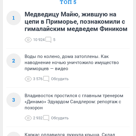
ТОП 5
Медведицу Майю, жившую на
1
цепи в Приморье, познакомили с
гималайским медведем Фиником
10 924
5
Воды по колено, дома затоплены. Как
2
наводнение ночью уничтожило имущество
приморцев — видео
3 576
Обсудить
Владивосток простился с главным тренером
3
«Динамо» Эдуардом Сандлером: репортаж с
похорон
2 932
Обсудить
Каркас оплавился, рухнула крыша. Склад