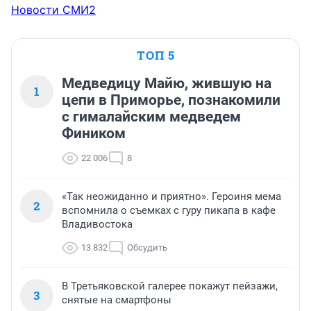
Новости СМИ2
ТОП 5
Медведицу Майю, жившую на
1
цепи в Приморье, познакомили
с гималайским медведем
Фиником
22 006
8
«Так неожиданно и приятно». Героиня мема
2
вспомнила о съемках с гуру пикапа в кафе
Владивостока
13 832
Обсудить
В Третьяковской галерее покажут пейзажи,
3
снятые на смартфоны