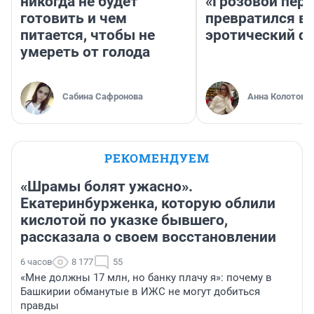
никогда не будет
«Грозовой пере
готовить и чем
превратился в
питается, чтобы не
эротический ф
умереть от голода
Сабина Сафронова
Анна Колотова
РЕКОМЕНДУЕМ
«Шрамы болят ужасно».
Екатеринбурженка, которую облили
кислотой по указке бывшего,
рассказала о своем восстановлении
6 часов
8 177
55
«Мне должны 17 млн, но банку плачу я»: почему в
Башкирии обманутые в ИЖС не могут добиться
правды