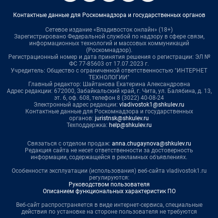
Контактные данные для Роскомнадзора и государственных органов
Сетевое издание «Владивосток онлайн» (18+)
Зарегистрировано Федеральной службой по надзору в сфере связи,
информационных технологий и массовых коммуникаций
(Роскомнадзор).
Регистрационный номер и дата принятия решения о регистрации: ЭЛ №
ФС 77-85603 от 17.07.2023 г.
Учредитель: Общество с ограниченной ответственностью "ИНТЕРНЕТ
ТЕХНОЛОГИИ"
Главный редактор: Шайтанова Екатерина Александровна
Адрес редакции: 672000, Забайкальский край, г. Чита, ул. Балябина, д. 13,
эт. 6, оф. 608, телефон 8 (3022) 40-08-24
Электронный адрес редакции:
vladivostok1@shkulev.ru
Контактные данные для Роскомнадзора и государственных
органов:
juristnsk@shkulev.ru
Техподдержка:
help@shkulev.ru
Связаться с отделом продаж:
anna.chugaynova@shkulev.ru
Редакция сайта не несет ответственности за достоверность
информации, содержащейся в рекламных объявлениях.
Особенности эксплуатации (использования) веб-сайта vladivostok1.ru
регулируются:
Руководством пользователя
Описанием функциональных характеристик ПО
Веб-сайт распространяется в виде интернет-сервиса, специальные
действия по установке на стороне пользователя не требуются