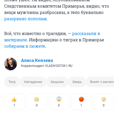
Следственным комитетом Приморья, видно, что
вещи мужчины разбросаны, а тело буквально
разорвано пополам
.
Всё, что известно о трагедии, —
рассказали в
материале
. Информацию о тиграх в Приморье
собираем в сюжете
.
Алиса Князева
Корреспондент VLADIVOSTOK1.RU
Тигр
Нападение
Хищник
Зверь
Возят с мигалка
1
0
0
1
0