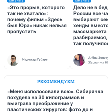
МНЕНИЕ
МНЕНИЕ
«Это прорыв, которого
Дело не в бедн
так не хватало»:
России все ча
почему фильм «Здесь
выбирают секо
был Юра» никак нельзя
хенды вместо
пропустить
массмаркета —
разбираемся, 
так получилос
Алёна Золотух
Надежда Губарь
Журналист НГС
РЕКОМЕНДУЕМ
«Меня исполосовали всю». Сибирячка
похудела на 30 килограммов и
выиграла преображение у
пластических хирургов: фото до и