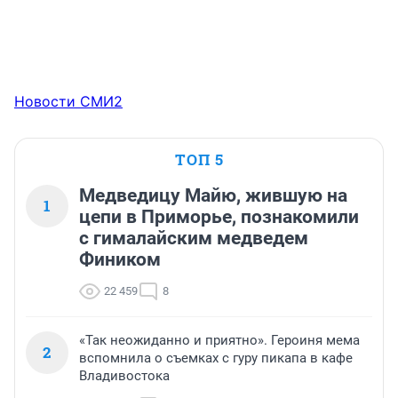
Новости СМИ2
ТОП 5
Медведицу Майю, жившую на
1
цепи в Приморье, познакомили
с гималайским медведем
Фиником
22 459
8
«Так неожиданно и приятно». Героиня мема
2
вспомнила о съемках с гуру пикапа в кафе
Владивостока