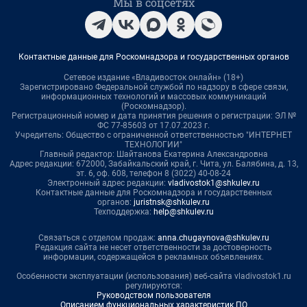
Мы в соцсетях
Контактные данные для Роскомнадзора и государственных органов
Сетевое издание «Владивосток онлайн» (18+)
Зарегистрировано Федеральной службой по надзору в сфере связи,
информационных технологий и массовых коммуникаций
(Роскомнадзор).
Регистрационный номер и дата принятия решения о регистрации: ЭЛ №
ФС 77-85603 от 17.07.2023 г.
Учредитель: Общество с ограниченной ответственностью "ИНТЕРНЕТ
ТЕХНОЛОГИИ"
Главный редактор: Шайтанова Екатерина Александровна
Адрес редакции: 672000, Забайкальский край, г. Чита, ул. Балябина, д. 13,
эт. 6, оф. 608, телефон 8 (3022) 40-08-24
Электронный адрес редакции:
vladivostok1@shkulev.ru
Контактные данные для Роскомнадзора и государственных
органов:
juristnsk@shkulev.ru
Техподдержка:
help@shkulev.ru
Связаться с отделом продаж:
anna.chugaynova@shkulev.ru
Редакция сайта не несет ответственности за достоверность
информации, содержащейся в рекламных объявлениях.
Особенности эксплуатации (использования) веб-сайта vladivostok1.ru
регулируются:
Руководством пользователя
Описанием функциональных характеристик ПО