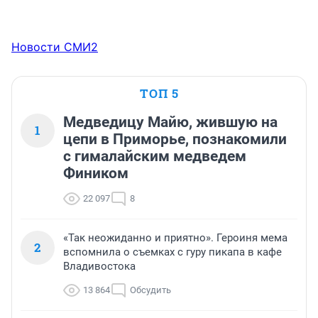
Новости СМИ2
ТОП 5
Медведицу Майю, жившую на
1
цепи в Приморье, познакомили
с гималайским медведем
Фиником
22 097
8
«Так неожиданно и приятно». Героиня мема
2
вспомнила о съемках с гуру пикапа в кафе
Владивостока
13 864
Обсудить