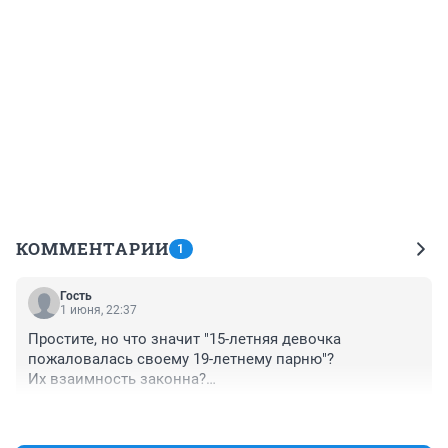
КОММЕНТАРИИ
1
Гость
1 июня, 22:37
Простите, но что значит "15-летняя девочка 
пожаловалась своему 19-летнему парню"?

Их взаимность законна?

С другой стороны, издевательство над 
+0
–0
одноклассницей законно, чтобы требовать 
вмешательства полиции для разборок с её 