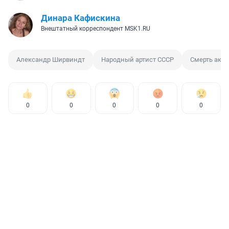
Динара Кафискина
Внештатный корреспондент MSK1.RU
Александр Ширвиндт
Народный артист СССР
Смерть акте
0
0
0
0
0