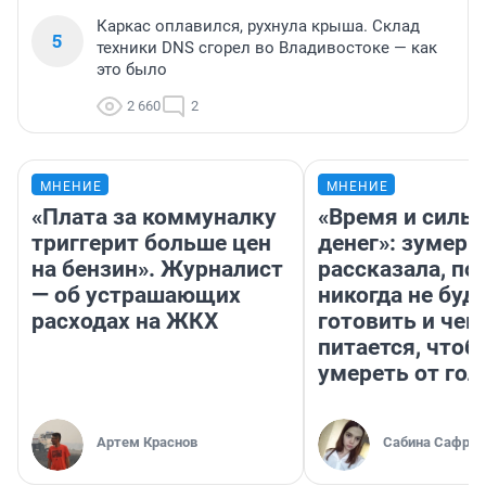
Каркас оплавился, рухнула крыша. Склад
5
техники DNS сгорел во Владивостоке — как
это было
2 660
2
МНЕНИЕ
МНЕНИЕ
«Плата за коммуналку
«Время и силы
триггерит больше цен
денег»: зумерш
на бензин». Журналист
рассказала, по
— об устрашающих
никогда не буд
расходах на ЖКХ
готовить и чем
питается, чтоб
умереть от гол
Артем Краснов
Сабина Сафрон