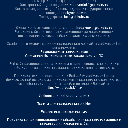
эт. 6, оф. 608, телефон 8 (3022) 40-08-24
Электронный адрес редакции:
vladivostok1@shkulev.ru
Контактные данные для Роскомнадзора и государственных
органов:
juristnsk@shkulev.ru
Техподдержка:
help@shkulev.ru
Связаться с отделом продаж:
anna.chugaynova@shkulev.ru
Редакция сайта не несет ответственности за достоверность
информации, содержащейся в рекламных объявлениях.
Особенности эксплуатации (использования) веб-сайта vladivostok1.ru
регулируются:
Руководством пользователя
Описанием функциональных характеристик ПО
Веб-сайт распространяется в виде интернет-сервиса, специальные
действия по установке на стороне пользователя не требуются
Пользователь получает доступ к Веб-сайту vladivostok1.ru на
безвозмездной основе с использованием персонального компьютера,
смартфона или планшета перейдя по адресу Веб-сайта:
https://vladivostok1.ru/
Информация об ограничениях
Политика использования cookies
Рекомендательные системы
Политика конфиденциальности и обработки персональных данных и
правила использования сайта