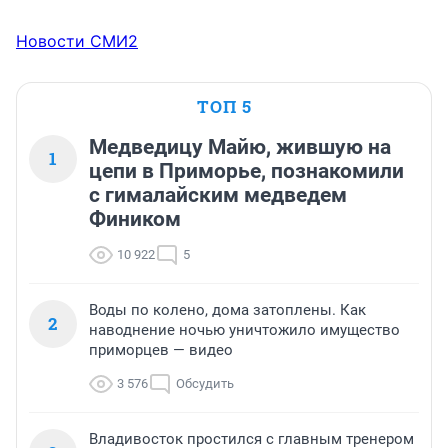
Новости СМИ2
ТОП 5
Медведицу Майю, жившую на
1
цепи в Приморье, познакомили
с гималайским медведем
Фиником
10 922
5
Воды по колено, дома затоплены. Как
2
наводнение ночью уничтожило имущество
приморцев — видео
3 576
Обсудить
Владивосток простился с главным тренером