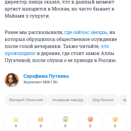
директор певца сказал, что в данный момент
артист находится в Москве, но часто бывает в
Майами у супруги.
Ранее мы рассказывали,
где сейчас звезды
, на
которых обрушилось общественное осуждение
после голой вечеринки. Также читайте,
что
происходило
в деревне, где стоит замок Аллы
Пугачевой, после слухов о ее приезде в Россию.
Серафима Путиева
Журналист MSK1.RU
Валерий Леонтьев
Уехавшая звезда
Шоу-бизнес
Арт
0
0
0
0
0