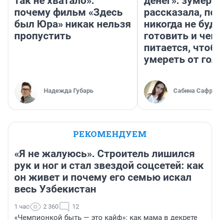
так не хватало»:
денег»: зумерш
почему фильм «Здесь
рассказала, по
был Юра» никак нельзя
никогда не буд
пропустить
готовить и чем
питается, чтоб
умереть от гол
Надежда Губарь
Сабина Сафрон
РЕКОМЕНДУЕМ
«Я не жалуюсь». Строитель лишился
рук и ног и стал звездой соцсетей: как
он живет и почему его семью искал
весь Узбекистан
1 час
2 360
12
«Чемпионкой быть — это кайф»: как мама в декрете