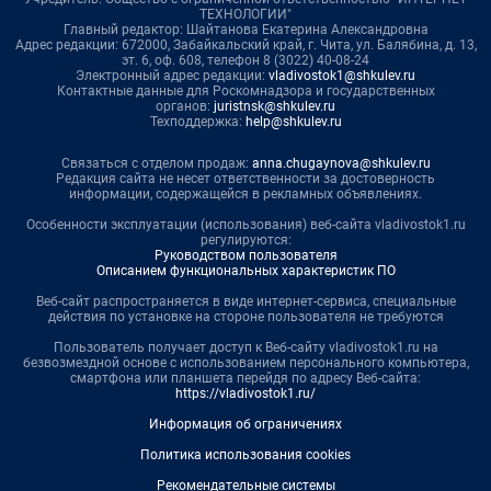
ТЕХНОЛОГИИ"
Главный редактор: Шайтанова Екатерина Александровна
Адрес редакции: 672000, Забайкальский край, г. Чита, ул. Балябина, д. 13,
эт. 6, оф. 608, телефон 8 (3022) 40-08-24
Электронный адрес редакции:
vladivostok1@shkulev.ru
Контактные данные для Роскомнадзора и государственных
органов:
juristnsk@shkulev.ru
Техподдержка:
help@shkulev.ru
Связаться с отделом продаж:
anna.chugaynova@shkulev.ru
Редакция сайта не несет ответственности за достоверность
информации, содержащейся в рекламных объявлениях.
Особенности эксплуатации (использования) веб-сайта vladivostok1.ru
регулируются:
Руководством пользователя
Описанием функциональных характеристик ПО
Веб-сайт распространяется в виде интернет-сервиса, специальные
действия по установке на стороне пользователя не требуются
Пользователь получает доступ к Веб-сайту vladivostok1.ru на
безвозмездной основе с использованием персонального компьютера,
смартфона или планшета перейдя по адресу Веб-сайта:
https://vladivostok1.ru/
Информация об ограничениях
Политика использования cookies
Рекомендательные системы