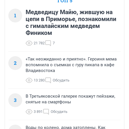
ТОП 5
Медведицу Майю, жившую на
1
цепи в Приморье, познакомили
с гималайским медведем
Фиником
21 782
7
«Так неожиданно и приятно». Героиня мема
2
вспомнила о съемках с гуру пикапа в кафе
Владивостока
13 280
Обсудить
В Третьяковской галерее покажут пейзажи,
3
снятые на смартфоны
3 891
Обсудить
Воды по колено, дома затоплены. Как