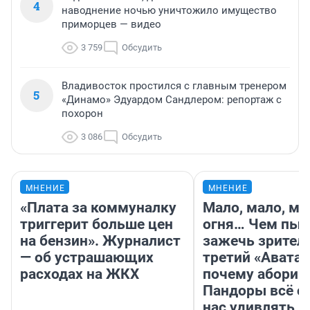
4
наводнение ночью уничтожило имущество
приморцев — видео
3 759
Обсудить
Владивосток простился с главным тренером
5
«Динамо» Эдуардом Сандлером: репортаж с
похорон
3 086
Обсудить
МНЕНИЕ
МНЕНИЕ
«Плата за коммуналку
Мало, мало, ма
триггерит больше цен
огня… Чем пыт
на бензин». Журналист
зажечь зрител
— об устрашающих
третий «Аватар
расходах на ЖКХ
почему абориг
Пандоры всё с
нас удивлять