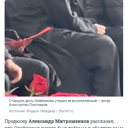
Старшую дочь Олейникова утешал ее возлюбленный — актер
Константин Плотников
Источник: 
Индира Лебедева / StarHit.ru
Продюсер
Александр Митрошенков
рассказал,
что Олейников всегда был добрым и обаятельным