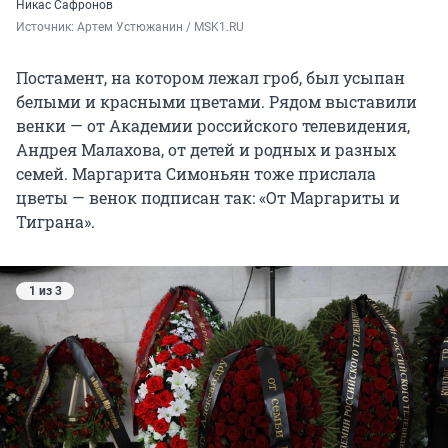
Никас Сафронов
Источник: 
Артем Устюжанин / MSK1.RU
Постамент, на котором лежал гроб, был усыпан
белыми и красными цветами. Рядом выставили
венки — от Академии российского телевидения,
Андрея Малахова, от детей и родных и разных
семей. Маргарита Симоньян тоже прислала
цветы — венок подписан так: «От Маргариты и
Тиграна».
1 из 3