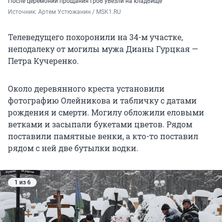
После церемонии прощания гроб увезли на кладбище
Источник: 
Артем Устюжанин / MSK1.RU
Телеведущего похоронили на 34-м участке,
неподалеку от могилы мужа Дианы Гурцкая —
Петра Кучеренко.
Около деревянного креста установили
фотографию Олейникова и табличку с датами
рождения и смерти. Могилу обложили еловыми
ветками и засыпали букетами цветов. Рядом
поставили памятные венки, а кто-то поставил
рядом с ней две бутылки водки.
1 из 6