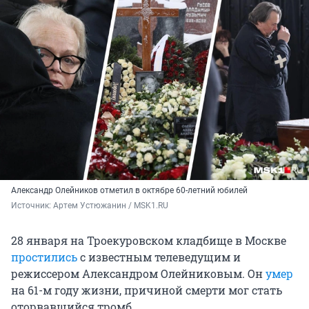
Александр Олейников отметил в октябре 60-летний юбилей
Источник: 
Артем Устюжанин / MSK1.RU
28 января на Троекуровском кладбище в Москве
простились
с известным телеведущим и
режиссером Александром Олейниковым. Он
умер
на 61-м году жизни, причиной смерти мог стать
оторвавшийся тромб.