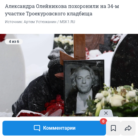
Александра Олейникова похоронили на 34-м
участке Троекуровского кладбища
Источник: 
Артем Устюжанин / MSK1.RU
4 из 6
0
Комментарии
Александра Олейникова похоронили на 34-м