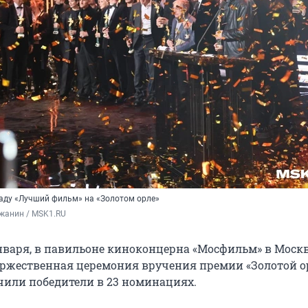
раду «Лучший фильм» на «Золотом орле»
жанин / MSK1.RU
января, в павильоне киноконцерна «Мосфильм» в Моск
ржественная церемония вручения премии «Золотой ор
чили победители в 23 номинациях.