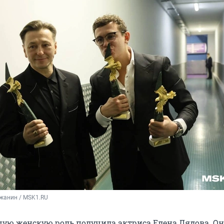
жанин / MSK1.RU
шую женскую роль получила актриса Елена Лядова. Он