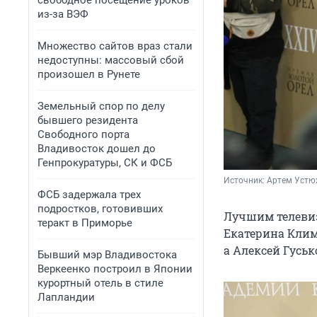
свободное посещение уроков
из-за ВЭФ
Множество сайтов враз стали
недоступны: массовый сбой
произошел в Рунете
Земельный спор по делу
бывшего резидента
Свободного порта
Владивосток дошел до
Генпрокуратуры, СК и ФСБ
Источник: 
Артем Устю
ФСБ задержала трех
подростков, готовивших
Лучшим телевиз
теракт в Приморье
Екатерина Клим
а Алексей Гусь
Бывший мэр Владивостока
Веркеенко построил в Японии
курортный отель в стиле
Лапландии