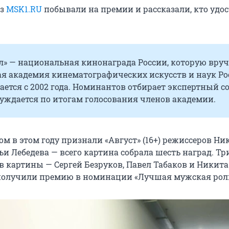
из
MSK1.RU
побывали на премии и рассказали, кто удо
л» — национальная кинонаграда России, которую вруч
я академия кинематографических искусств и наук Ро
ется с 2002 года. Номинантов отбирает экспертный со
уждается по итогам голосования членов академии.
 в этом году признали «Август» (16+) режиссеров Н
и Лебедева — всего картина собрала шесть наград. Тр
в картины — Сергей Безруков, Павел Табаков и Никита
получили премию в номинации «Лучшая мужская роль