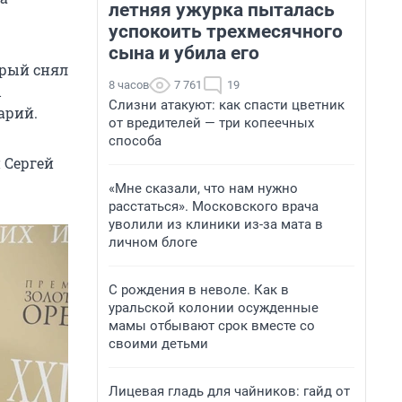
летняя ужурка пыталась
успокоить трехмесячного
сына и убила его
орый снял
8 часов
7 761
19
ы
Слизни атакуют: как спасти цветник
арий.
от вредителей — три копеечных
способа
 Сергей
«Мне сказали, что нам нужно
расстаться». Московского врача
уволили из клиники из-за мата в
личном блоге
С рождения в неволе. Как в
уральской колонии осужденные
мамы отбывают срок вместе со
своими детьми
Лицевая гладь для чайников: гайд от