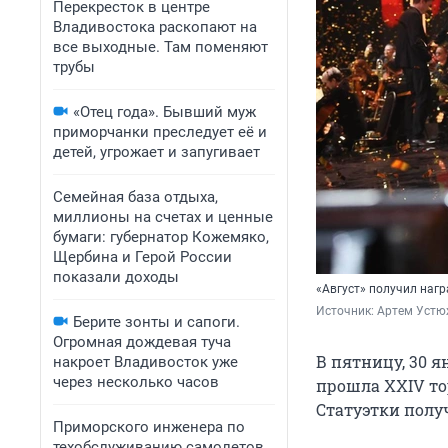
Перекресток в центре
Владивостока раскопают на
все выходные. Там поменяют
трубы
«Отец года». Бывший муж
приморчанки преследует её и
детей, угрожает и запугивает
Семейная база отдыха,
миллионы на счетах и ценные
бумаги: губернатор Кожемяко,
Щербина и Герой России
показали доходы
«Август» получил наг
Источник: 
Артем Устю
Берите зонты и сапоги.
Огромная дождевая туча
В пятницу, 30 
накроет Владивосток уже
через несколько часов
прошла XXIV то
Статуэтки полу
Приморского инженера по
техобслуживанию самолетов