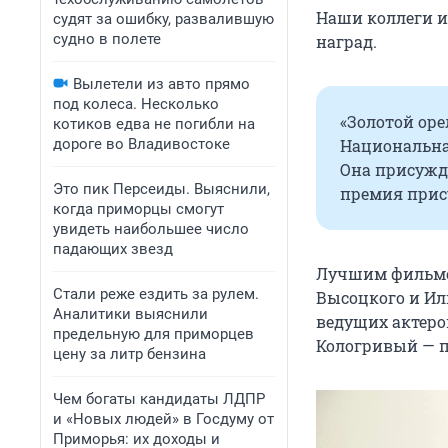
Наши коллеги 
судят за ошибку, развалившую
судно в полете
наград.
Вылетели из авто прямо
под колеса. Несколько
«Золотой оре
котиков едва не погибли на
дороге во Владивостоке
Национальна
Она присужда
Это пик Персеиды. Выяснили,
премия прис
когда приморцы смогут
увидеть наибольшее число
падающих звезд
Лучшим фильмом
Стали реже ездить за рулем.
Высоцкого и Иль
Аналитики выяснили
ведущих актеро
предельную для приморцев
Кологривый — 
цену за литр бензина
Чем богаты кандидаты ЛДПР
и «Новых людей» в Госдуму от
Приморья: их доходы и