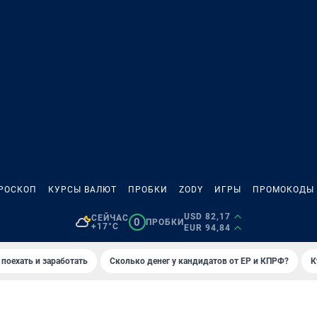
РОСКОП
КУРСЫ ВАЛЮТ
ПРОБКИ
ZODY
ИГРЫ
ПРОМОКОДЫ
USD 82,17
СЕЙЧАС
0
ПРОБКИ
+17°C
EUR 94,84
 поехать и заработать
Сколько денег у кандидатов от ЕР и КПРФ?
К