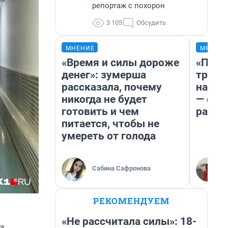
репортаж с похорон
3 105
Обсудить
МНЕНИЕ
МНЕНИ
«Время и силы дороже
«Плат
денег»: зумерша
тригг
рассказала, почему
на бе
никогда не будет
— об 
готовить и чем
расхо
питается, чтобы не
умереть от голода
Сабина Сафронова
РЕКОМЕНДУЕМ
«Не рассчитала силы»: 18-
а