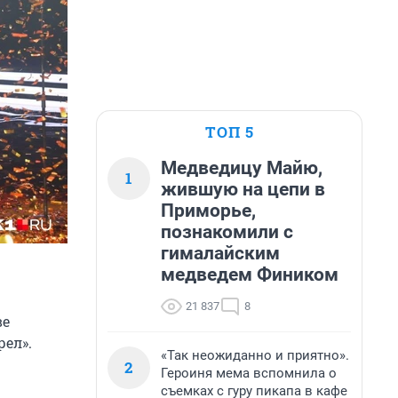
ТОП 5
Медведицу Майю,
1
жившую на цепи в
Приморье,
познакомили с
гималайским
медведем Фиником
21 837
8
ве
ел».
«Так неожиданно и приятно».
2
Героиня мема вспомнила о
съемках с гуру пикапа в кафе