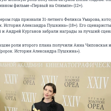
тивном фильме «Первый на Олимпе» (12+).
ером года признали
31-летнего
Феликса Умарова, кот
к. История Александра Пушкина» (18+). Его сценарист
 и Андрей Курганов забрали награды за лучший сцен
учшие роли второго плана получили Анна Чиповская и
Пророк. История Александра Пушкина»).