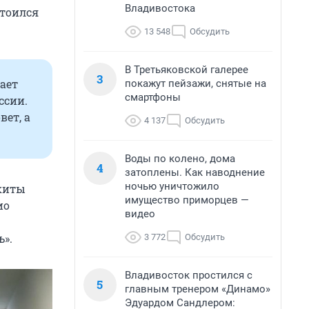
Владивостока
стоился
13 548
Обсудить
В Третьяковской галерее
3
ает
покажут пейзажи, снятые на
смартфоны
ссии.
вет, а
4 137
Обсудить
Воды по колено, дома
4
затоплены. Как наводнение
ночью уничтожило
икиты
имущество приморцев —
ио
видео
».
3 772
Обсудить
Владивосток простился с
5
главным тренером «Динамо»
Эдуардом Сандлером: