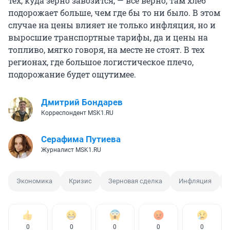
тех, куда зерно завозится, — все верно, там хлеб
подорожает больше, чем где бы то ни было. В этом
случае на цены влияет не только инфляция, но и
выросшие транспортные тарифы, да и цены на
топливо, мягко говоря, на месте не стоят. В тех
регионах, где большое логистическое плечо,
подорожание будет ощутимее.
Дмитрий Бондарев
Корреспондент MSK1.RU
Серафима Путиева
Журналист MSK1.RU
Экономика
Кризис
Зерновая сделка
Инфляция
0
0
0
0
0