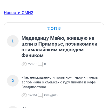
Новости СМИ2
ТОП 5
Медведицу Майю, жившую на
1
цепи в Приморье, познакомили
с гималайским медведем
Фиником
22 518
8
«Так неожиданно и приятно». Героиня мема
2
вспомнила о съемках с гуру пикапа в кафе
Владивостока
14 154
Обсудить