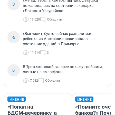
«Не вольеры, а камеры пыток»: девушка
3
пожаловалась на состояние экопарка
«Лотос» в Уссурийске
13 620
Обсудить
«Выглядит, будто сейчас развалится»:
4
ребенка из Австралии шокировало
состояние зданий в Приморье
11 914
3
В Третьяковской галерее покажут пейзажи,
5
снятые на смартфоны
7 632
Обсудить
МНЕНИЕ
МНЕНИЕ
«Попал на
«Помните очер
БДСМ‑вечеринку, а
банков?» Поче