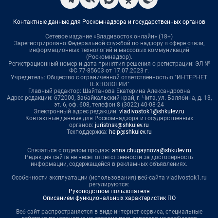
Контактные данные для Роскомнадзора и государственных органов
Сетевое издание «Владивосток онлайн» (18+)
Зарегистрировано Федеральной службой по надзору в сфере связи,
информационных технологий и массовых коммуникаций
(Роскомнадзор).
Регистрационный номер и дата принятия решения о регистрации: ЭЛ №
ФС 77-85603 от 17.07.2023 г.
Учредитель: Общество с ограниченной ответственностью "ИНТЕРНЕТ
ТЕХНОЛОГИИ"
Главный редактор: Шайтанова Екатерина Александровна
Адрес редакции: 672000, Забайкальский край, г. Чита, ул. Балябина, д. 13,
эт. 6, оф. 608, телефон 8 (3022) 40-08-24
Электронный адрес редакции:
vladivostok1@shkulev.ru
Контактные данные для Роскомнадзора и государственных
органов:
juristnsk@shkulev.ru
Техподдержка:
help@shkulev.ru
Связаться с отделом продаж:
anna.chugaynova@shkulev.ru
Редакция сайта не несет ответственности за достоверность
информации, содержащейся в рекламных объявлениях.
Особенности эксплуатации (использования) веб-сайта vladivostok1.ru
регулируются:
Руководством пользователя
Описанием функциональных характеристик ПО
Веб-сайт распространяется в виде интернет-сервиса, специальные