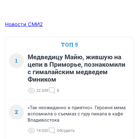
Новости СМИ2
ТОП 5
Медведицу Майю, жившую на
1
цепи в Приморье, познакомили
с гималайским медведем
Фиником
22 339
8
«Так неожиданно и приятно». Героиня мема
2
вспомнила о съемках с гуру пикапа в кафе
Владивостока
14 020
Обсудить