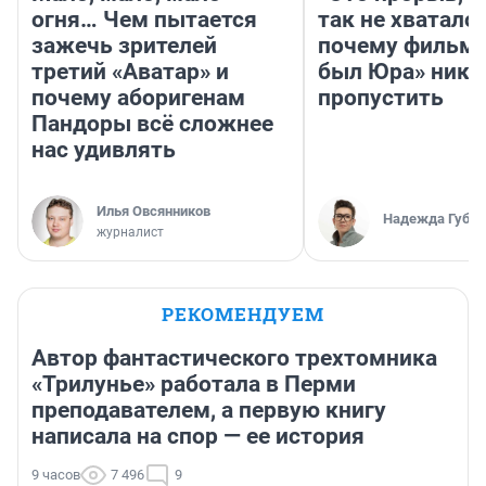
огня… Чем пытается
так не хватало»
зажечь зрителей
почему фильм 
третий «Аватар» и
был Юра» ника
почему аборигенам
пропустить
Пандоры всё сложнее
нас удивлять
Илья Овсянников
Надежда Губар
журналист
РЕКОМЕНДУЕМ
Автор фантастического трехтомника
«Трилунье» работала в Перми
преподавателем, а первую книгу
написала на спор — ее история
9 часов
7 496
9