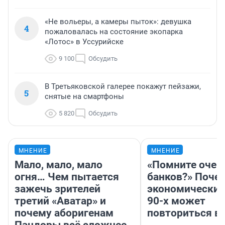
«Не вольеры, а камеры пыток»: девушка
4
пожаловалась на состояние экопарка
«Лотос» в Уссурийске
9 100
Обсудить
В Третьяковской галерее покажут пейзажи,
5
снятые на смартфоны
5 820
Обсудить
МНЕНИЕ
МНЕНИЕ
Мало, мало, мало
«Помните очер
огня… Чем пытается
банков?» Поче
зажечь зрителей
экономический
третий «Аватар» и
90-х может
почему аборигенам
повториться в