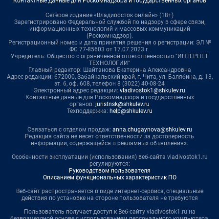
Контактные данные для Роскомнадзора и государственных органов
Сетевое издание «Владивосток онлайн» (18+)
Зарегистрировано Федеральной службой по надзору в сфере связи,
информационных технологий и массовых коммуникаций
(Роскомнадзор).
Регистрационный номер и дата принятия решения о регистрации: ЭЛ №
ФС 77-85603 от 17.07.2023 г.
Учредитель: Общество с ограниченной ответственностью "ИНТЕРНЕТ
ТЕХНОЛОГИИ"
Главный редактор: Шайтанова Екатерина Александровна
Адрес редакции: 672000, Забайкальский край, г. Чита, ул. Балябина, д. 13,
эт. 6, оф. 608, телефон 8 (3022) 40-08-24
Электронный адрес редакции:
vladivostok1@shkulev.ru
Контактные данные для Роскомнадзора и государственных
органов:
juristnsk@shkulev.ru
Техподдержка:
help@shkulev.ru
Связаться с отделом продаж:
anna.chugaynova@shkulev.ru
Редакция сайта не несет ответственности за достоверность
информации, содержащейся в рекламных объявлениях.
Особенности эксплуатации (использования) веб-сайта vladivostok1.ru
регулируются:
Руководством пользователя
Описанием функциональных характеристик ПО
Веб-сайт распространяется в виде интернет-сервиса, специальные
действия по установке на стороне пользователя не требуются
Пользователь получает доступ к Веб-сайту vladivostok1.ru на
безвозмездной основе с использованием персонального компьютера,