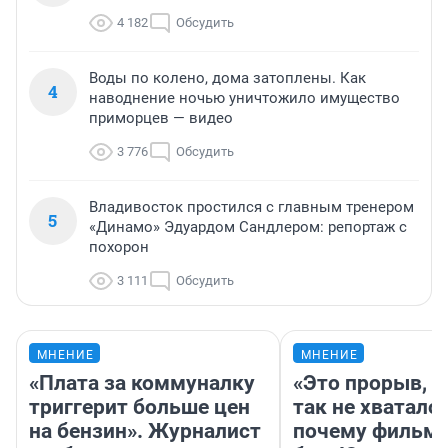
4 182
Обсудить
Воды по колено, дома затоплены. Как
4
наводнение ночью уничтожило имущество
приморцев — видео
3 776
Обсудить
Владивосток простился с главным тренером
5
«Динамо» Эдуардом Сандлером: репортаж с
похорон
3 111
Обсудить
МНЕНИЕ
МНЕНИЕ
«Плата за коммуналку
«Это прорыв, к
триггерит больше цен
так не хватало»
на бензин». Журналист
почему фильм 