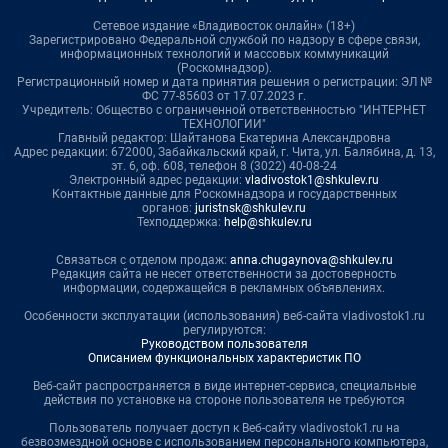
Сетевое издание «Владивосток онлайн» (18+)
Зарегистрировано Федеральной службой по надзору в сфере связи,
информационных технологий и массовых коммуникаций
(Роскомнадзор).
Регистрационный номер и дата принятия решения о регистрации: ЭЛ №
ФС 77-85603 от 17.07.2023 г.
Учредитель: Общество с ограниченной ответственностью "ИНТЕРНЕТ
ТЕХНОЛОГИИ"
Главный редактор: Шайтанова Екатерина Александровна
Адрес редакции: 672000, Забайкальский край, г. Чита, ул. Балябина, д. 13,
эт. 6, оф. 608, телефон 8 (3022) 40-08-24
Электронный адрес редакции:
vladivostok1@shkulev.ru
Контактные данные для Роскомнадзора и государственных
органов:
juristnsk@shkulev.ru
Техподдержка:
help@shkulev.ru
Связаться с отделом продаж:
anna.chugaynova@shkulev.ru
Редакция сайта не несет ответственности за достоверность
информации, содержащейся в рекламных объявлениях.
Особенности эксплуатации (использования) веб-сайта vladivostok1.ru
регулируются:
Руководством пользователя
Описанием функциональных характеристик ПО
Веб-сайт распространяется в виде интернет-сервиса, специальные
действия по установке на стороне пользователя не требуются
Пользователь получает доступ к Веб-сайту vladivostok1.ru на
безвозмездной основе с использованием персонального компьютера,