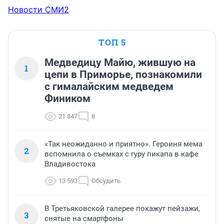
Новости СМИ2
ТОП 5
Медведицу Майю, жившую на
1
цепи в Приморье, познакомили
с гималайским медведем
Фиником
21 847
8
«Так неожиданно и приятно». Героиня мема
2
вспомнила о съемках с гуру пикапа в кафе
Владивостока
13 593
Обсудить
В Третьяковской галерее покажут пейзажи,
3
снятые на смартфоны