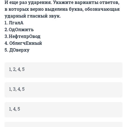
И еще раз ударения. Укажите варианты ответов,
в которых
верно
выделена буква, обозначающая
ударный гласный звук.
1. Лгал
А
2. Од
О
лжить
3. Нефтепр
О
вод
4. Облегч
Е
нный
5. Д
О
верху
1, 2, 4, 5
1, 3, 4, 5
1, 4, 5