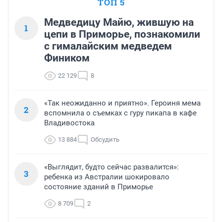
ТОП 5
Медведицу Майю, жившую на
1
цепи в Приморье, познакомили
с гималайским медведем
Фиником
22 129
8
«Так неожиданно и приятно». Героиня мема
2
вспомнила о съемках с гуру пикапа в кафе
Владивостока
13 884
Обсудить
«Выглядит, будто сейчас развалится»:
3
ребенка из Австралии шокировало
состояние зданий в Приморье
8 709
2