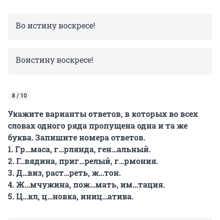
Во истину воскресе!
Воистину воскресе!
8 / 10
Укажите варианты ответов, в которых во всех
словах одного ряда пропущена одна и та же
буква. Запишите номера ответов.
1. Гр…маса, г…рлянда, ген…альный.
2. Г…вядина, приг…релый, г…рмония.
3. Д…виз, раст…реть, ж…тон.
4. Ж…мчужина, пож…мать, им…тация.
5. Ц…кл, ц…новка, иниц…атива.