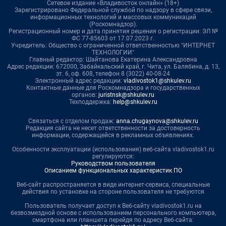
Сетевое издание «Владивосток онлайн» (18+)
Зарегистрировано Федеральной службой по надзору в сфере связи,
информационных технологий и массовых коммуникаций
(Роскомнадзор).
Регистрационный номер и дата принятия решения о регистрации: ЭЛ №
ФС 77-85603 от 17.07.2023 г.
Учредитель: Общество с ограниченной ответственностью "ИНТЕРНЕТ
ТЕХНОЛОГИИ"
Главный редактор: Шайтанова Екатерина Александровна
Адрес редакции: 672000, Забайкальский край, г. Чита, ул. Балябина, д. 13,
эт. 6, оф. 608, телефон 8 (3022) 40-08-24
Электронный адрес редакции:
vladivostok1@shkulev.ru
Контактные данные для Роскомнадзора и государственных
органов:
juristnsk@shkulev.ru
Техподдержка:
help@shkulev.ru
Связаться с отделом продаж:
anna.chugaynova@shkulev.ru
Редакция сайта не несет ответственности за достоверность
информации, содержащейся в рекламных объявлениях.
Особенности эксплуатации (использования) веб-сайта vladivostok1.ru
регулируются:
Руководством пользователя
Описанием функциональных характеристик ПО
Веб-сайт распространяется в виде интернет-сервиса, специальные
действия по установке на стороне пользователя не требуются
Пользователь получает доступ к Веб-сайту vladivostok1.ru на
безвозмездной основе с использованием персонального компьютера,
смартфона или планшета перейдя по адресу Веб-сайта: