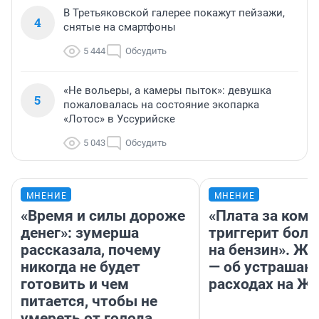
В Третьяковской галерее покажут пейзажи,
4
снятые на смартфоны
5 444
Обсудить
«Не вольеры, а камеры пыток»: девушка
5
пожаловалась на состояние экопарка
«Лотос» в Уссурийске
5 043
Обсудить
МНЕНИЕ
МНЕНИЕ
«Время и силы дороже
«Плата за ком
денег»: зумерша
триггерит боль
рассказала, почему
на бензин». Жу
никогда не будет
— об устраша
готовить и чем
расходах на Ж
питается, чтобы не
умереть от голода