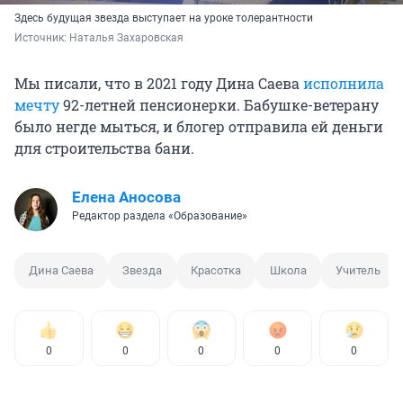
Здесь будущая звезда выступает на уроке толерантности
Источник: 
Наталья Захаровская
Мы писали, что в 2021 году Дина Саева
исполнила
мечту
92-летней пенсионерки. Бабушке-ветерану
было негде мыться, и блогер отправила ей деньги
для строительства бани.
Елена Аносова
Редактор раздела «Образование»
Дина Саева
Звезда
Красотка
Школа
Учитель
0
0
0
0
0