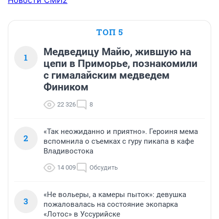
Новости СМИ2
ТОП 5
Медведицу Майю, жившую на
1
цепи в Приморье, познакомили
с гималайским медведем
Фиником
22 326
8
«Так неожиданно и приятно». Героиня мема
2
вспомнила о съемках с гуру пикапа в кафе
Владивостока
14 009
Обсудить
«Не вольеры, а камеры пыток»: девушка
3
пожаловалась на состояние экопарка
«Лотос» в Уссурийске