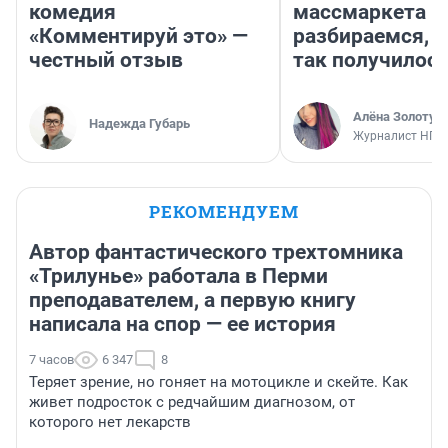
комедия
массмаркета —
«Комментируй это» —
разбираемся, 
честный отзыв
так получилос
Алёна Золотух
Надежда Губарь
Журналист НГС
РЕКОМЕНДУЕМ
Автор фантастического трехтомника
«Трилунье» работала в Перми
преподавателем, а первую книгу
написала на спор — ее история
7 часов
6 347
8
Теряет зрение, но гоняет на мотоцикле и скейте. Как
живет подросток с редчайшим диагнозом, от
которого нет лекарств